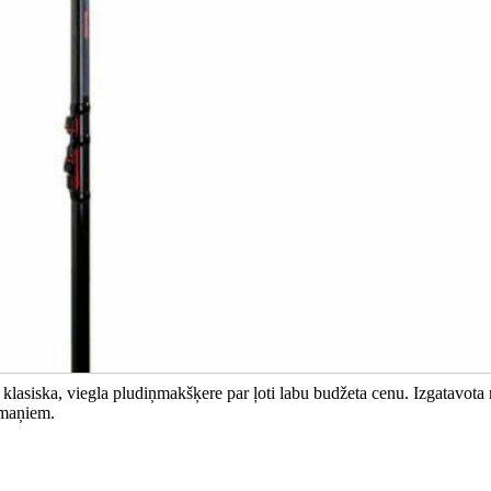
asiska, viegla pludiņmakšķere par ļoti labu budžeta cenu. Izgatavota
pmaņiem.