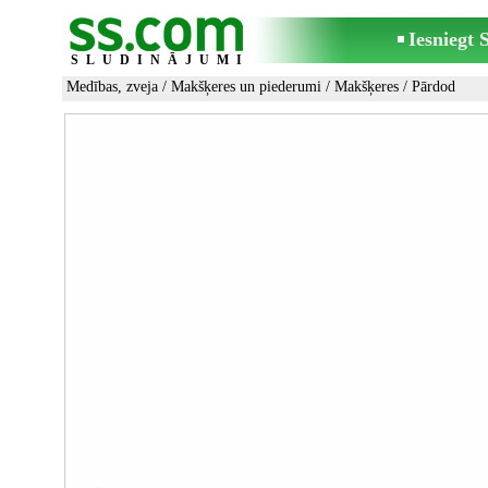
Iesniegt
SLUDINĀJUMI
Medības, zveja
/
Makšķeres un piederumi
/
Makšķeres
/ Pārdod