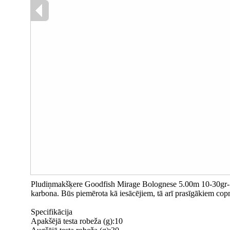
Pludiņmakšķere Goodfish Mirage Bolognese 5.00m 10-30gr- kl
karbona. Būs piemērota kā iesācējiem, tā arī prasīgākiem co
Specifikācija
Apakšējā testa robeža (g):10