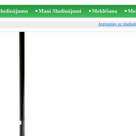
 Sludinājumu
Mani Sludinājumi
Meklēšana
Me
Atgriezties uz sludin