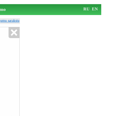
mo
RU
EN
ājumu sarakstu