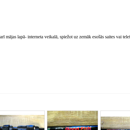
arī mājas lapā- interneta veikalā, spiežot uz zemāk esošās saites vai tele