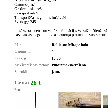
Augšējā testa robeža (g):30
Garums (m):5
Gredzenu skaits:6
Sekciju skaits:5
Transportēšanas garums (m):1, 24
Svars (g): 245
Plašāks sortiments un vairāk informācijas veikalā klātienē, kā 
Bezmaksas piegāde Latvijas teritorijā pirkumiem virs 50 eur.
Marka:
Robinson Mirage bolo
Garums, m:
5
Tests, g:
10-30
Makšķerēšanas metode:
Pludiņmakšķerēšana
Stāvoklis:
jaun.
Cena:
26 €
Foto: