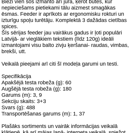
Bieži vien šos izmanto arī jūrā, ķerot butes, kur
nepieciešams pietiekami tālu aizmest smagākas
ēsmas. Feeder ir aprīkots ar ergonomisku rokturi un
izturīgu spoļu turētāju. Komplektā 3 dažādas cietības
spices.
Šīs sērijas feeder jau vairākus gadus ir ļoti populāri
Latvijā- ar vieglākiem tekstiem (līdz 120g) ideāli
izmantojami visu balto zivju ķeršanai- raudas, vimbas,
brekši, utt.
Veikalā pieejami arī citi šī modeļa garumi un testi.
Specifikācija
Apakšējā testa robeža (g): 60
Augšējā testa robeža (g): 180
Garums (m): 3, 9
Sekciju skaits: 3+3
Svars (g): 488
Transportēšanas garums (m): 1, 37
Plašāks sortiments un vairāk informācijas veikalā
klātienē, kā arī mājas lapā- interneta veikalā, spiežot