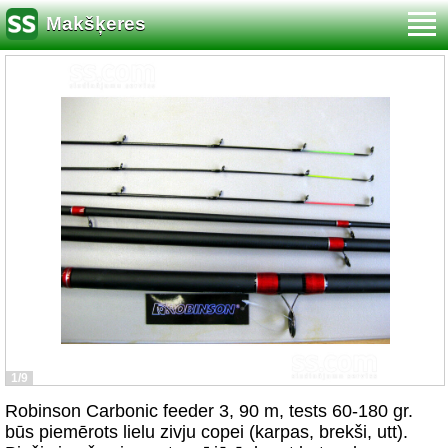
Makšķeres
1/9
Robinson Carbonic feeder 3, 90 m, tests 60-180 gr.
būs piemērots lielu zivju copei (karpas, brekši, utt).