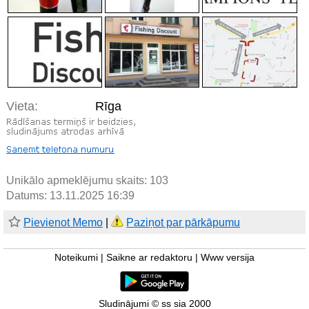
Vieta:
Rīga
Unikālo apmeklējumu skaits:
103
Datums: 13.11.2025 16:39
Pievienot Memo
|
Paziņot par pārkāpumu
Noteikumi
|
Saikne ar redaktoru
|
Www versija
Sludinājumi © ss sia 2000