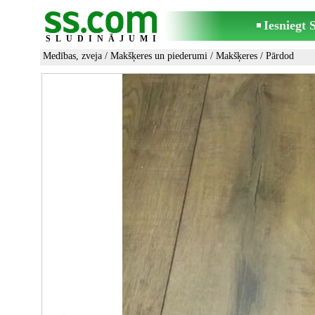
Iesniegt
SLUDINĀJUMI
Medības, zveja
/
Makšķeres un piederumi
/
Makšķeres
/ Pārdod