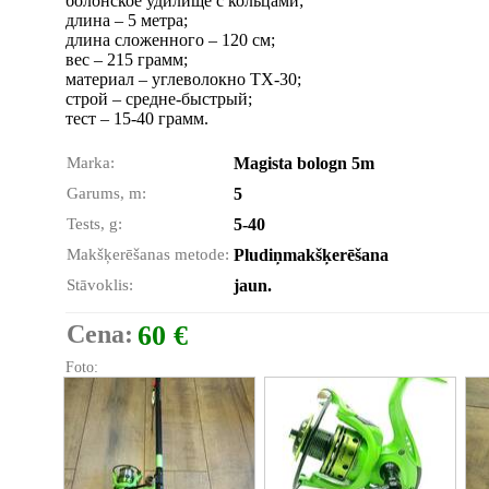
болонское удилище с кольцами;
длина – 5 метра;
длина сложенного – 120 см;
вес – 215 грамм;
материал – углеволокно ТХ-30;
строй – средне-быстрый;
тест – 15-40 грамм.
Marka:
Magista bologn 5m
Garums, m:
5
Tests, g:
5-40
Makšķerēšanas metode:
Pludiņmakšķerēšana
Stāvoklis:
jaun.
Cena:
60 €
Foto: