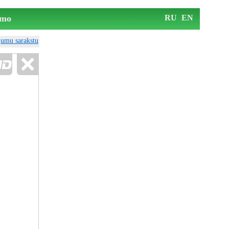
mo
RU
EN
ājumu sarakstu