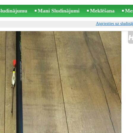
 Sludinājumu
Mani Sludinājumi
Meklēšana
Me
Atgriezties uz sludin