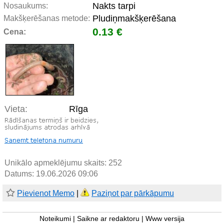
Nakts tarpi
Nosaukums:
Pludiņmakšķerēšana
Makšķerēšanas metode:
0.13 €
Cena:
Vieta:
Rīga
Unikālo apmeklējumu skaits:
252
Datums: 19.06.2026 09:06
Pievienot Memo
|
Paziņot par pārkāpumu
Noteikumi
|
Saikne ar redaktoru
|
Www versija