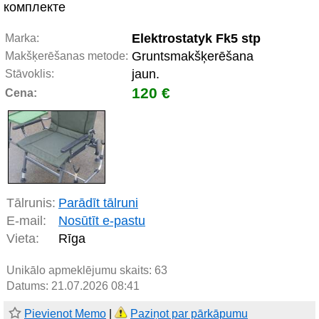
комплекте
Elektrostatyk Fk5 stp
Marka:
Gruntsmakšķerēšana
Makšķerēšanas metode:
jaun.
Stāvoklis:
120 €
Cena:
Tālrunis:
Parādīt tālruni
E-mail:
Nosūtīt e-pastu
Vieta:
Rīga
Unikālo apmeklējumu skaits:
63
Datums: 21.07.2026 08:41
Pievienot Memo
|
Paziņot par pārkāpumu