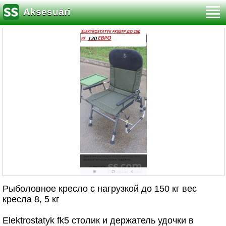
Aksesuāri
Рыболовное кресло с нагрузкой до 150 кг вес
кресла 8, 5 кг
Elektrostatyk fk5 столик и держатель удочки в