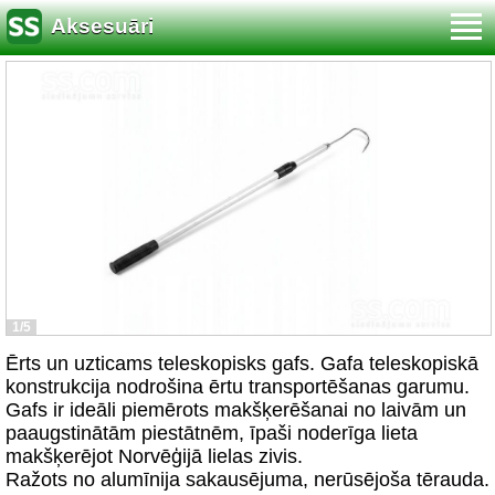
Aksesuāri
1/5
Ērts un uzticams teleskopisks gafs. Gafa teleskopiskā
konstrukcija nodrošina ērtu transportēšanas garumu.
Gafs ir ideāli piemērots makšķerēšanai no laivām un
paaugstinātām piestātnēm, īpaši noderīga lieta
makšķerējot Norvēģijā lielas zivis.
Ražots no alumīnija sakausējuma, nerūsējoša tērauda.