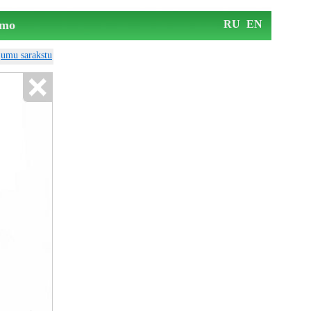
mo
RU
EN
ājumu sarakstu