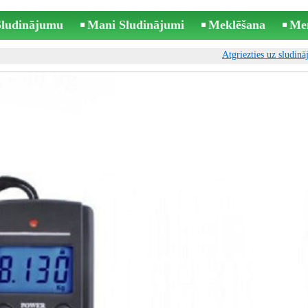
 Sludinājumu
Mani Sludinājumi
Meklēšana
Me
Atgriezties uz sludin