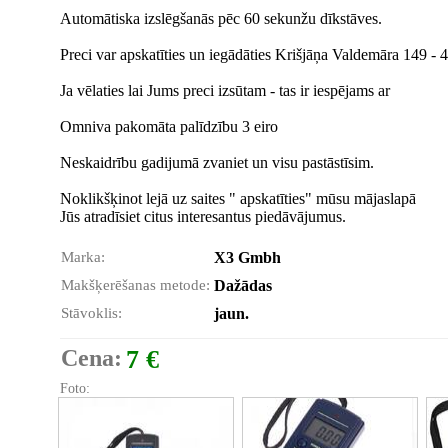
Automātiska izslēgšanās pēc 60 sekunžu dīkstāves.
Preci var apskatīties un iegādāties Krišjāņa Valdemāra 149 - 41
Ja vēlaties lai Jums preci izsūtam - tas ir iespējams ar
Omniva pakomāta palīdzību 3 eiro
Neskaidrību gadijumā zvaniet un visu pastāstīsim.
Noklikšķinot lejā uz saites " apskatīties" mūsu mājaslapā
Jūs atradīsiet citus interesantus piedāvājumus.
Marka:
X3 Gmbh
Makšķerēšanas metode:
Dažādas
Stāvoklis:
jaun.
Cena:
7 €
Foto: