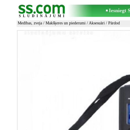
Iesniegt
SLUDINĀJUMI
Medības, zveja
/
Makšķeres un piederumi
/
Aksesuāri
/ Pārdod