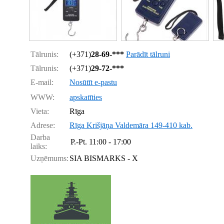
Tālrunis:
(+371)
28-69-***
Parādīt tālruni
Tālrunis:
(+371)
29-72-***
E-mail:
Nosūtīt e-pastu
WWW:
apskatīties
Vieta:
Rīga
Adrese:
Rīga Krišjāņa Valdemāra 149-410 kab.
Darba
P.-Pt.
11:00 - 17:00
laiks:
Uzņēmums:
SIA BISMARKS - X