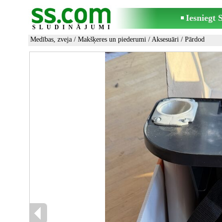
Iesniegt
SLUDINĀJUMI
Medības, zveja
/
Makšķeres un piederumi
/
Aksesuāri
/ Pārdod