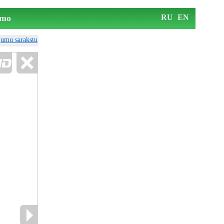
mo
RU
EN
ājumu sarakstu