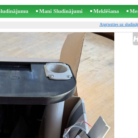
 Sludinājumu
Mani Sludinājumi
Meklēšana
Me
Atgriezties uz sludin