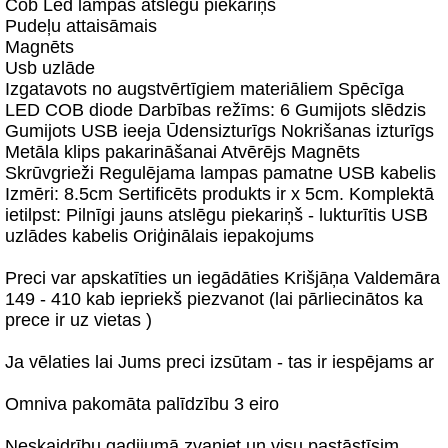
Cob Led lampas atslēgu piekariņš
Pudeļu attaisāmais
Magnēts
Usb uzlāde
Izgatavots no augstvērtīgiem materiāliem Spēcīga
LED COB diode Darbības režīms: 6 Gumijots slēdzis
Gumijots USB ieeja Ūdensizturīgs Nokrišanas izturīgs
Metāla klips pakarināšanai Atvērējs Magnēts
Skrūvgrieži Regulējama lampas pamatne USB kabelis
Izmēri: 8.5cm Sertificēts produkts ir x 5cm. Komplektā
ietilpst: Pilnīgi jauns atslēgu piekariņš - lukturītis USB
uzlādes kabelis Oriģinālais iepakojums
Preci var apskatīties un iegādāties Krišjāņa Valdemāra
149 - 410 kab iepriekš piezvanot (lai pārliecinātos ka
prece ir uz vietas )
Ja vēlaties lai Jums preci izsūtam - tas ir iespējams ar
Omniva pakomāta palīdzību 3 eiro
Neskaidrību gadijumā zvaniet un visu pastāstīsim.