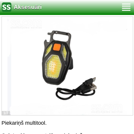
Aksesuāri
1/7
Piekariņš multitool.