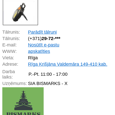
Tālrunis:
Parādīt tālruni
Tālrunis:
(+371)
29-72-***
E-mail:
Nosūtīt e-pastu
WWW:
apskatīties
Vieta:
Rīga
Adrese:
Rīga Krišjāņa Valdemāra 149-410 kab.
Darba
P.-Pt.
11:00 - 17:00
laiks:
Uzņēmums:
SIA BISMARKS - X