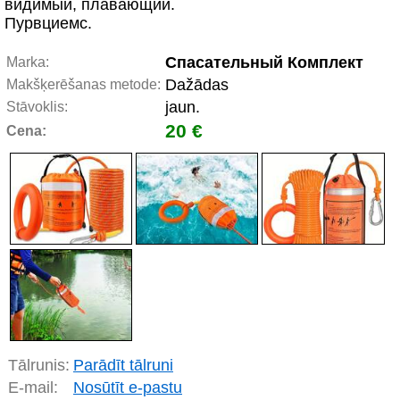
видимый, плавающий.
Пурвциемс.
Спасательный Комплект
Marka:
Dažādas
Makšķerēšanas metode:
jaun.
Stāvoklis:
20 €
Cena:
Tālrunis:
Parādīt tālruni
E-mail:
Nosūtīt e-pastu