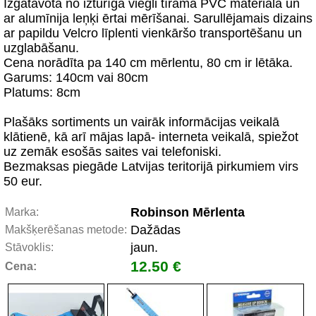
Izgatavota no izturīga viegli tīrāma PVC materiāla un
ar alumīnija leņķi ērtai mērīšanai. Sarullējamais dizains
ar papildu Velcro līplenti vienkāršo transportēšanu un
uzglabāšanu.
Cena norādīta pa 140 cm mērlentu, 80 cm ir lētāka.
Garums: 140cm vai 80cm
Platums: 8cm
Plašāks sortiments un vairāk informācijas veikalā
klātienē, kā arī mājas lapā- interneta veikalā, spiežot
uz zemāk esošās saites vai telefoniski.
Bezmaksas piegāde Latvijas teritorijā pirkumiem virs
50 eur.
Robinson Mērlenta
Marka:
Dažādas
Makšķerēšanas metode:
jaun.
Stāvoklis:
12.50 €
Cena: