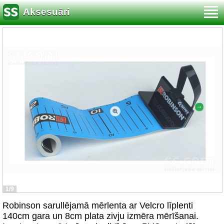
Aksesuāri
1/9
Robinson sarullējamā mērlenta ar Velcro līplenti
140cm gara un 8cm plata zivju izmēra mērīšanai.