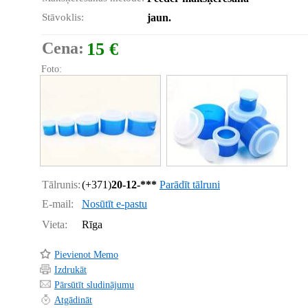
Stāvoklis:
jaun.
Cena:
15 €
Foto:
Tālrunis:
(+371)
20-12-***
Parādīt tālruni
E-mail:
Nosūtīt e-pastu
Vieta:
Rīga
Pievienot Memo
Izdrukāt
Pārsūtīt sludinājumu
Atgādināt