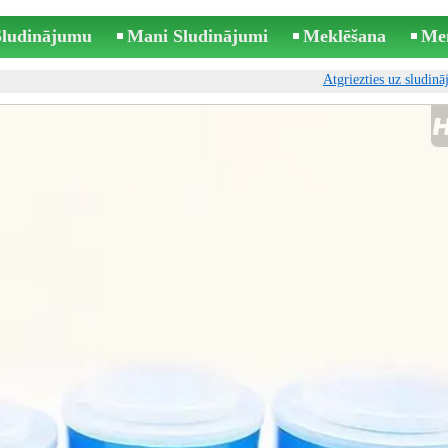
 Sludinājumu
Mani Sludinājumi
Meklēšana
Me
Atgriezties uz sludin