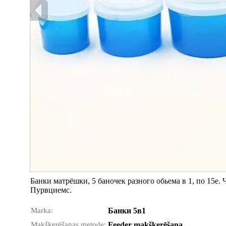
Банки матрёшки, 5 баночек разного обьема в 1, по 15е.
Пурвциемс.
Marka:
Банки 5в1
Makšķerēšanas metode:
Feeder makšķerēšana