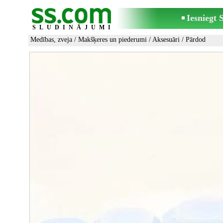
Iesniegt
SLUDINĀJUMI
Medības, zveja
/
Makšķeres un piederumi
/
Aksesuāri
/ Pārdod