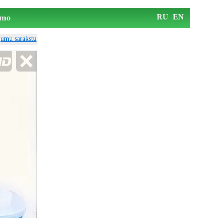
mo
RU
EN
ājumu sarakstu