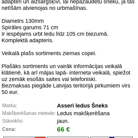
adapteri un aizsargšķīvi, lai nepazaudētu šneku, ja tas
netīšām atvienojas no urbmašīnas.
Diametrs 130mm
Spirāles garums 71 cm
Ir iespējams urbt ledu līdz 105 cm biezumā.
Komplektā adapteris.
Veikalā plašs sortiments ziemas copei.
Plašāks sortiments un vairāk informācijas veikalā
klātienē, kā arī mājas lapā- interneta veikalā, spiežot
uz zemāk esošās saites vai telefoniski.
Bezmaksas piegāde Latvijas teritorijā pirkumiem virs
50 eur.
Asseri ledus Šneks
Marka:
Ledus makšķerēšana
Makšķerēšanas metode:
jaun.
Stāvoklis:
66 €
Cena: