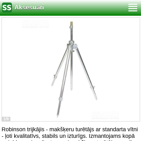
Aksesuāri
1/9
Robinson trijkājis - makšķeru turētājs ar standarta vītni
- ļoti kvalitatīvs, stabils un izturīgs. Izmantojams kopā