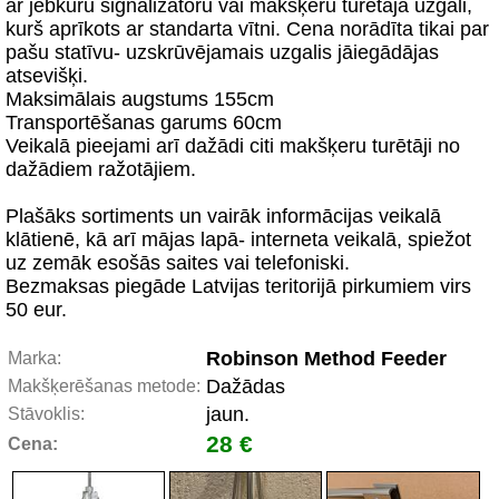
ar jebkuru signalizatoru vai makšķeru turētāja uzgali,
kurš aprīkots ar standarta vītni. Cena norādīta tikai par
pašu statīvu- uzskrūvējamais uzgalis jāiegādājas
atsevišķi.
Maksimālais augstums 155cm
Transportēšanas garums 60cm
Veikalā pieejami arī dažādi citi makšķeru turētāji no
dažādiem ražotājiem.
Plašāks sortiments un vairāk informācijas veikalā
klātienē, kā arī mājas lapā- interneta veikalā, spiežot
uz zemāk esošās saites vai telefoniski.
Bezmaksas piegāde Latvijas teritorijā pirkumiem virs
50 eur.
Robinson Method Feeder
Marka:
Dažādas
Makšķerēšanas metode:
jaun.
Stāvoklis:
28 €
Cena: