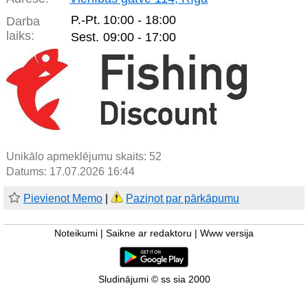
P.-Pt.
10:00 - 18:00
Darba
laiks:
Sest.
09:00 - 17:00
Unikālo apmeklējumu skaits:
52
Datums: 17.07.2026 16:44
Pievienot Memo
|
Paziņot par pārkāpumu
Noteikumi
|
Saikne ar redaktoru
|
Www versija
Sludinājumi © ss sia 2000