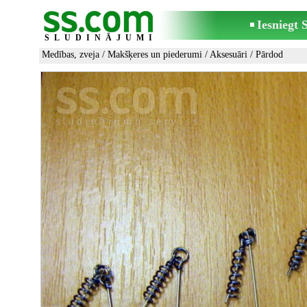
Iesniegt
SLUDINĀJUMI
Medības, zveja
/
Makšķeres un piederumi
/
Aksesuāri
/ Pārdod