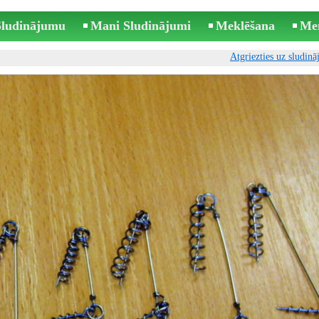
 Sludinājumu
Mani Sludinājumi
Meklēšana
Me
Atgriezties uz sludin