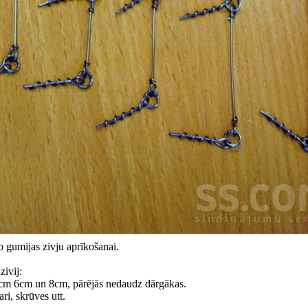
lo gumijas zivju aprīkošanai.
zivij:
5cm 6cm un 8cm, pārējās nedaudz dārgākas.
ri, skrūves utt.