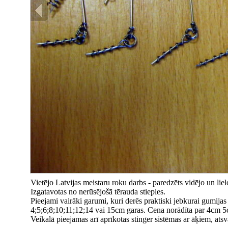
Vietējo Latvijas meistaru roku darbs - paredzēts vidējo un lie
Izgatavotas no nerūsējošā tērauda stieples.
Pieejami vairāki garumi, kuri derēs praktiski jebkurai gumijas 
4;5;6;8;10;11;12;14 vai 15cm garas. Cena norādīta par 4cm 
Veikalā pieejamas arī aprīkotas stinger sistēmas ar āķiem, atsva