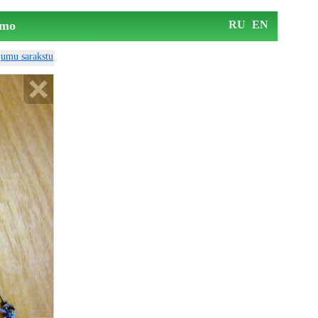
mo
RU
EN
ājumu sarakstu