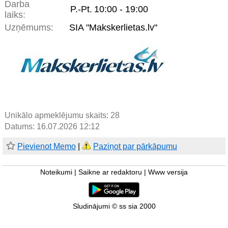
Darba
P.-Pt.
10:00 - 19:00
laiks:
Uzņēmums:
SIA "Makskerlietas.lv"
Unikālo apmeklējumu skaits:
28
Datums: 16.07.2026 12:12
Pievienot Memo
|
Paziņot par pārkāpumu
Noteikumi
|
Saikne ar redaktoru
|
Www versija
Sludinājumi © ss sia 2000