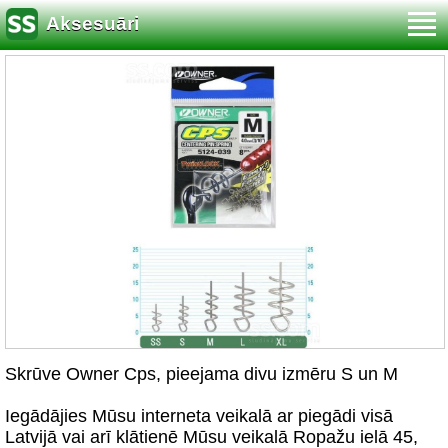
Aksesuāri
Skrūve Owner Cps, pieejama divu izmēru S un M
Iegādājies Mūsu interneta veikalā ar piegādi visā
Latvijā vai arī klātienē Mūsu veikalā Ropažu ielā 45,