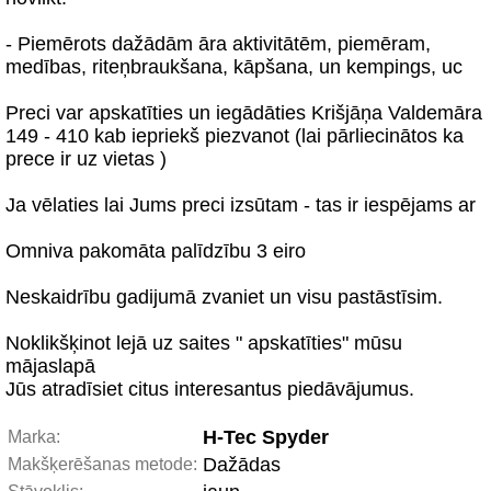
- Piemērots dažādām āra aktivitātēm, piemēram,
medības, riteņbraukšana, kāpšana, un kempings, uc
Preci var apskatīties un iegādāties Krišjāņa Valdemāra
149 - 410 kab iepriekš piezvanot (lai pārliecinātos ka
prece ir uz vietas )
Ja vēlaties lai Jums preci izsūtam - tas ir iespējams ar
Omniva pakomāta palīdzību 3 eiro
Neskaidrību gadijumā zvaniet un visu pastāstīsim.
Noklikšķinot lejā uz saites " apskatīties" mūsu
mājaslapā
Jūs atradīsiet citus interesantus piedāvājumus.
H-Tec Spyder
Marka:
Dažādas
Makšķerēšanas metode: