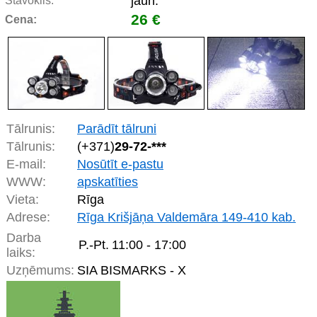
jaun.
Stāvoklis:
26 €
Cena:
Tālrunis:
Parādīt tālruni
Tālrunis:
(+371)
29-72-***
E-mail:
Nosūtīt e-pastu
WWW:
apskatīties
Vieta:
Rīga
Adrese:
Rīga Krišjāņa Valdemāra 149-410 kab.
Darba
P.-Pt.
11:00 - 17:00
laiks:
Uzņēmums:
SIA BISMARKS - X