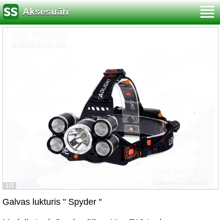
Aksesuāri
1/3
Galvas lukturis " Spyder "