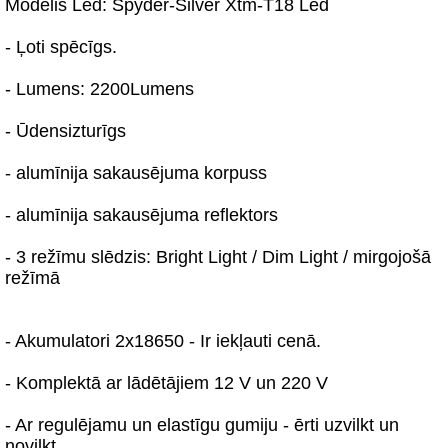
Modelis Led: Spyder-Silver Xtm-T18 Led
- Ļoti spēcīgs.
- Lumens: 2200Lumens
- Ūdensizturīgs
- alumīnija sakausējuma korpuss
- alumīnija sakausējuma reflektors
- 3 režīmu slēdzis: Bright Light / Dim Light / mirgojošā
režīmā
- Akumulatori 2x18650 - Ir iekļauti cenā.
- Komplektā ar lādētājiem 12 V un 220 V
- Ar regulējamu un elastīgu gumiju - ērti uzvilkt un
novilkt.