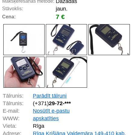
Dažādas
Makšķerēšanas metode:
jaun.
Stāvoklis:
7 €
Cena:
Tālrunis:
Parādīt tālruni
Tālrunis:
(+371)
29-72-***
E-mail:
Nosūtīt e-pastu
WWW:
apskatīties
Vieta:
Rīga
Adrese:
Rīga Krišjāņa Valdemāra 149-410 kab.