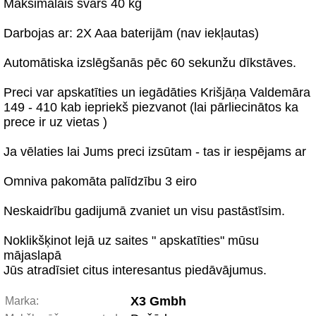
Maksimālais svars 40 kg
Darbojas ar: 2X Aaa baterijām (nav iekļautas)
Automātiska izslēgšanās pēc 60 sekunžu dīkstāves.
Preci var apskatīties un iegādāties Krišjāņa Valdemāra
149 - 410 kab iepriekš piezvanot (lai pārliecinātos ka
prece ir uz vietas )
Ja vēlaties lai Jums preci izsūtam - tas ir iespējams ar
Omniva pakomāta palīdzību 3 eiro
Neskaidrību gadijumā zvaniet un visu pastāstīsim.
Noklikšķinot lejā uz saites " apskatīties" mūsu
mājaslapā
Jūs atradīsiet citus interesantus piedāvājumus.
X3 Gmbh
Marka: