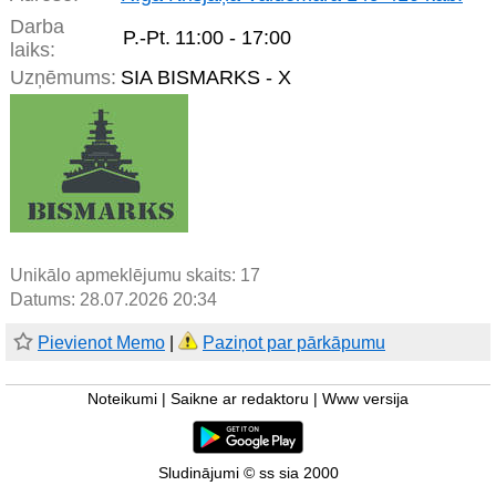
Darba
P.-Pt.
11:00 - 17:00
laiks:
Uzņēmums:
SIA BISMARKS - X
Unikālo apmeklējumu skaits:
17
Datums: 28.07.2026 20:34
Pievienot Memo
|
Paziņot par pārkāpumu
Noteikumi
|
Saikne ar redaktoru
|
Www versija
Sludinājumi © ss sia 2000