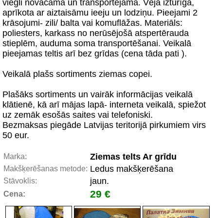
viegli novācama un transportējama. Vēja izturīga,
aprīkota ar aiztaisāmu ieeju un lodziņu. Pieejami 2
krāsojumi- zili/ balta vai komuflāžas. Materiāls:
poliesters, karkass no nerūsējošā atspertērauda
stieplēm, auduma soma transportēšanai. Veikalā
pieejamas teltis arī bez grīdas (cena tāda pati ).
Veikalā plašs sortiments ziemas copei.
Plašāks sortiments un vairāk informācijas veikalā
klātienē, kā arī mājas lapā- interneta veikalā, spiežot
uz zemāk esošās saites vai telefoniski.
Bezmaksas piegāde Latvijas teritorijā pirkumiem virs
50 eur.
Ziemas telts Ar grīdu
Marka:
Ledus makšķerēšana
Makšķerēšanas metode:
jaun.
Stāvoklis:
29 €
Cena: