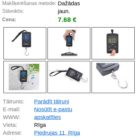
Dažādas
Makšķerēšanas metode:
jaun.
Stāvoklis:
7.68 €
Cena:
Tālrunis:
Parādīt tālruni
E-mail:
Nosūtīt e-pastu
WWW:
apskatīties
Vieta:
Rīga
Adrese:
Piedrujas 11, Rīga