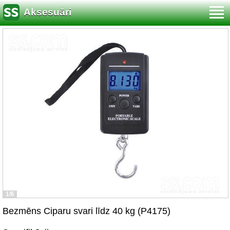
Aksesuāri
1/6
Bezmēns Ciparu svari līdz 40 kg (P4175)