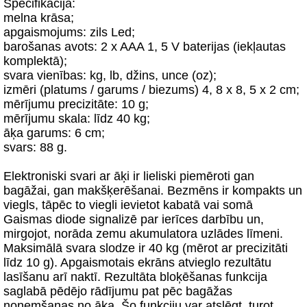
Specifikācija:
melna krāsa;
apgaismojums: zils Led;
barošanas avots: 2 x AAA 1, 5 V baterijas (iekļautas
komplektā);
svara vienības: kg, lb, džins, unce (oz);
izmēri (platums / garums / biezums) 4, 8 x 8, 5 x 2 cm;
mērījumu precizitāte: 10 g;
mērījumu skala: līdz 40 kg;
āķa garums: 6 cm;
svars: 88 g.
Elektroniski svari ar āķi ir lieliski piemēroti gan
bagāžai, gan makšķerēšanai. Bezmēns ir kompakts un
viegls, tāpēc to viegli ievietot kabatā vai somā
Gaismas diode signalizē par ierīces darbību un,
mirgojot, norāda zemu akumulatora uzlādes līmeni.
Maksimālā svara slodze ir 40 kg (mērot ar precizitāti
līdz 10 g). Apgaismotais ekrāns atvieglo rezultātu
lasīšanu arī naktī. Rezultāta bloķēšanas funkcija
saglabā pēdējo rādījumu pat pēc bagāžas
noņemšanas no āķa. Šo funkciju var atslēgt, turot