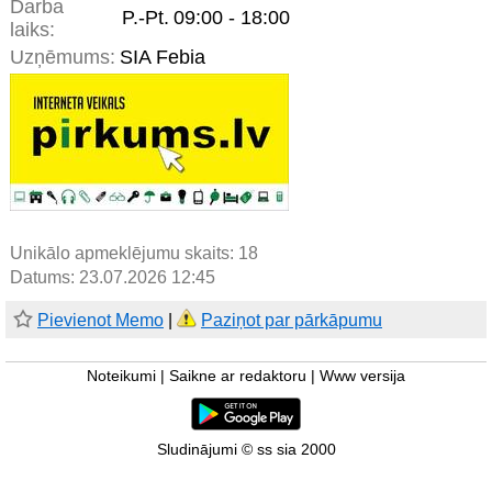
Darba
P.-Pt.
09:00 - 18:00
laiks:
Uzņēmums:
SIA Febia
Unikālo apmeklējumu skaits:
18
Datums: 23.07.2026 12:45
Pievienot Memo
|
Paziņot par pārkāpumu
Noteikumi
|
Saikne ar redaktoru
|
Www versija
Sludinājumi © ss sia 2000