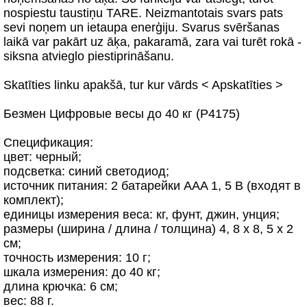
nospiestu taustiņu TARE. Neizmantotais svars pats
sevi noņem un ietaupa enerģiju. Svarus svēršanas
laikā var pakārt uz āķa, pakaramā, zara vai turēt rokā -
siksna atvieglo piestiprināšanu.
Skatīties linku apakšā, tur kur vārds < Apskatīties >
Безмен Цифровые весы до 40 кг (P4175)
Спецификация:
цвет: черный;
подсветка: синий светодиод;
источник питания: 2 батарейки AAA 1, 5 В (входят в
комплект);
единицы измерения веса: кг, фунт, джин, унция;
размеры (ширина / длина / толщина) 4, 8 х 8, 5 х 2
см;
точность измерения: 10 г;
шкала измерения: до 40 кг;
длина крючка: 6 см;
вес: 88 г.