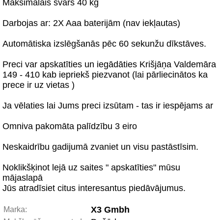
Maksimālais svars 40 kg
Darbojas ar: 2X Aaa baterijām (nav iekļautas)
Automātiska izslēgšanās pēc 60 sekunžu dīkstāves.
Preci var apskatīties un iegādāties Krišjāņa Valdemāra
149 - 410 kab iepriekš piezvanot (lai pārliecinātos ka
prece ir uz vietas )
Ja vēlaties lai Jums preci izsūtam - tas ir iespējams ar
Omniva pakomāta palīdzību 3 eiro
Neskaidrību gadijumā zvaniet un visu pastāstīsim.
Noklikšķinot lejā uz saites " apskatīties" mūsu
mājaslapā
Jūs atradīsiet citus interesantus piedāvājumus.
X3 Gmbh
Marka: