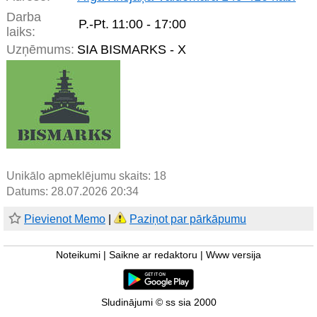
Darba
P.-Pt.
11:00 - 17:00
laiks:
Uzņēmums:
SIA BISMARKS - X
Unikālo apmeklējumu skaits:
18
Datums: 28.07.2026 20:34
Pievienot Memo
|
Paziņot par pārkāpumu
Noteikumi
|
Saikne ar redaktoru
|
Www versija
Sludinājumi © ss sia 2000