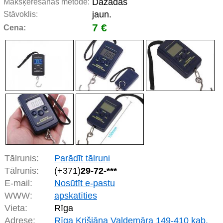
Dažādas
Makšķerēšanas metode:
jaun.
Stāvoklis:
7 €
Cena:
Tālrunis:
Parādīt tālruni
Tālrunis:
(+371)
29-72-***
E-mail:
Nosūtīt e-pastu
WWW:
apskatīties
Vieta:
Rīga
Adrese:
Rīga Krišjāņa Valdemāra 149-410 kab.