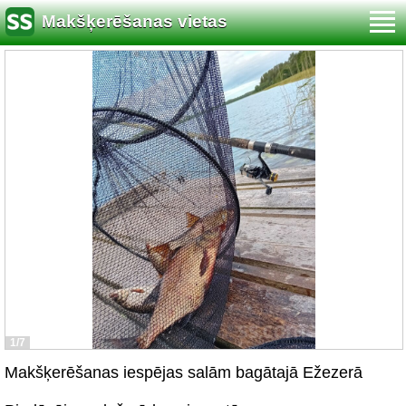
Makšķerēšanas vietas
1/7
Makšķerēšanas iespējas salām bagātajā Ežezerā