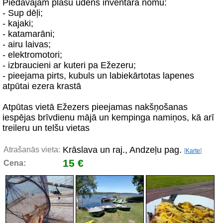
Piedāvājam plašu ūdens inventāra nomu:
- Sup dēļi;
- kajaki;
- katamarāni;
- airu laivas;
- elektromotori;
- izbraucieni ar kuteri pa Ežezeru;
- pieejama pirts, kubuls un labiekārtotas lapenes
atpūtai ezera krastā
Atpūtas vietā Ežezers pieejamas nakšņošanas
iespējas brīvdienu mājā un kempinga namiņos, kā arī
treileru un telšu vietas
Krāslava un raj., Andzeļu pag.
Atrašanās vieta:
[
Karte
]
15 €
Cena: