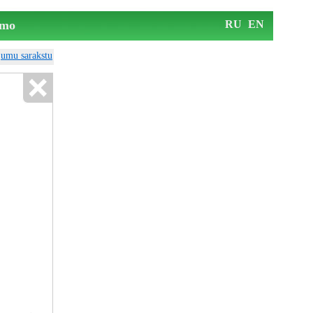
mo
RU
EN
ājumu sarakstu