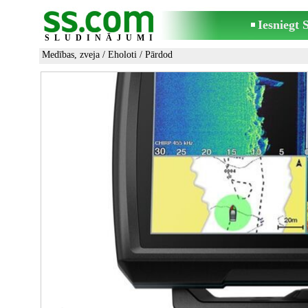
Iesniegt
SLUDINĀJUMI
Medības, zveja
/
Eholoti
/ Pārdod