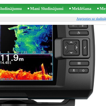
 Sludinājumu
Mani Sludinājumi
Meklēšana
Me
Atgriezties uz sludin