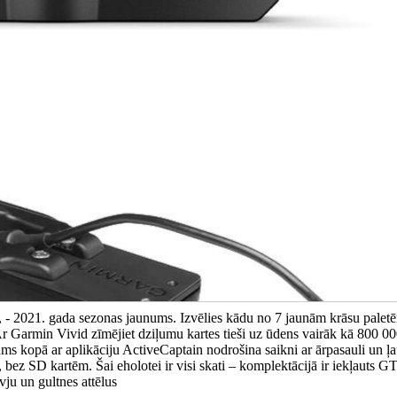
- 2021. gada sezonas jaunums. Izvēlies kādu no 7 jaunām krāsu paletē
Ar Garmin Vivid zīmējiet dziļumu kartes tieši uz ūdens vairāk kā 800 0
jums kopā ar aplikāciju ActiveCaptain nodrošina saikni ar ārpasauli un ļa
bez SD kartēm. Šai eholotei ir visi skati – komplektācijā ir iekļauts
vju un gultnes attēlus