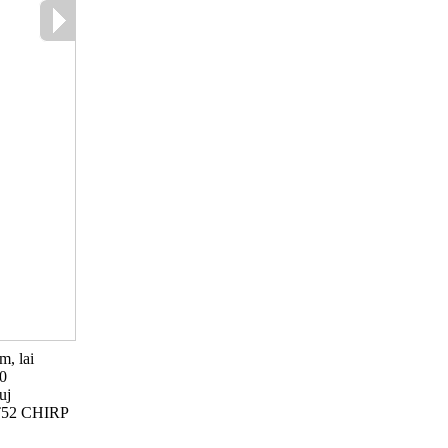
m, lai
00
uj
 GT52 CHIRP