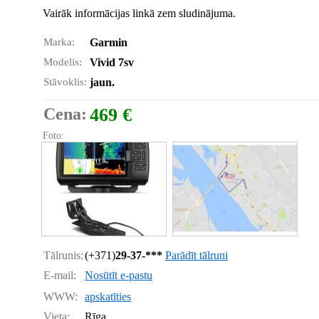
Vairāk informācijas linkā zem sludinājuma.
Marka:
Garmin
Modelis:
Vivid 7sv
Stāvoklis:
jaun.
Cena:
469 €
Foto:
Tālrunis:
(+371)
29-37-***
Parādīt tālruni
E-mail:
Nosūtīt e-pastu
WWW:
apskatīties
Vieta:
Rīga