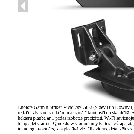
Eholote Garmin Striker Vivid 7sv Gt52 (Sidevü un Downvü), 
redzētu zivis un struktūru maksimālā kontrastā un skaidrībā. 
hektāru platībā ar 1 pēdas izobātas precizitāti. Wi-Fi savieno
lejuplādēt Garmin Quickdraw Community kartes tieši aparātā, 
tehnoloģijas sonārs, kas piedāvā vizuāli dzidrus, detalizētus zi