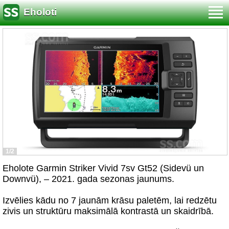
Eholoti
1/2
Eholote Garmin Striker Vivid 7sv Gt52 (Sidevü un
Downvü), – 2021. gada sezonas jaunums.
Izvēlies kādu no 7 jaunām krāsu paletēm, lai redzētu
zivis un struktūru maksimālā kontrastā un skaidrībā.