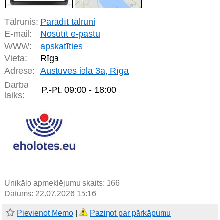
Tālrunis:
Parādīt tālruni
E-mail:
Nosūtīt e-pastu
WWW:
apskatīties
Vieta:
Rīga
Adrese:
Austuves iela 3a, Rīga
Darba
P.-Pt.
09:00 - 18:00
laiks:
Unikālo apmeklējumu skaits:
166
Datums: 22.07.2026 15:16
Pievienot Memo
|
Paziņot par pārkāpumu