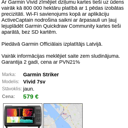
Ar Garmin Vivid zīmējiet dziļumu kartes tieši uz ūdens
vairāk kā 800 000 hektāru platībā ar 1 pēdas izobātas
precizitāti. Wi-Fi savienojums kopā ar aplikāciju
ActiveCaptain nodrošina saikni ar ārpasauli un ļauj
lejuplādēt Garmin Quickdraw Community kartes tieši
aparātā, bez SD kartēm.
Piedāvā Garmin Officiālais izplatītājs Latvijā.
Vairāk informācijas meklējiet saite zem sludinājuma.
Garantija 2 gadi, cena ar PVN21%
Garmin Striker
Marka:
Vivid 7sv
Modelis:
jaun.
Stāvoklis:
579 €
Cena: