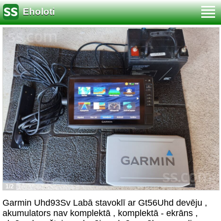
Eholoti
1/2
Garmin Uhd93Sv Labā stavoklī ar Gt56Uhd devēju ,
akumulators nav komplektā , komplektā - ekrāns ,