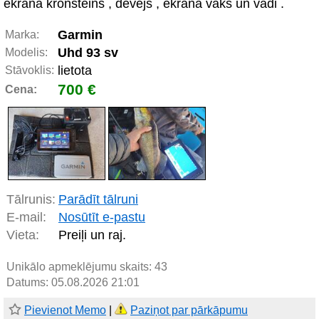
ekrāna kronšteins , devējs , ekrāna vāks un vadi .
Garmin
Marka:
Uhd 93 sv
Modelis:
lietota
Stāvoklis:
700 €
Cena:
Tālrunis:
Parādīt tālruni
E-mail:
Nosūtīt e-pastu
Vieta:
Preiļi un raj.
Unikālo apmeklējumu skaits:
43
Datums: 05.08.2026 21:01
Pievienot Memo
|
Paziņot par pārkāpumu