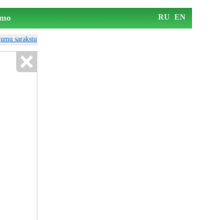
mo
RU
EN
ājumu sarakstu