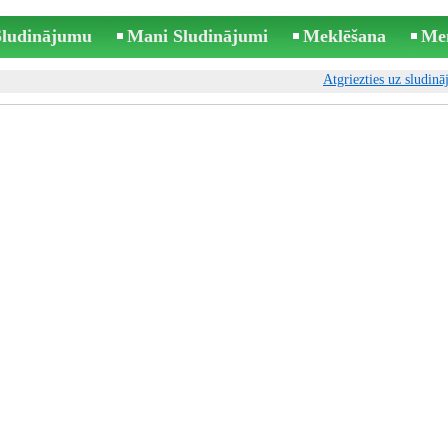
 Sludinājumu
Mani Sludinājumi
Meklēšana
Me
Atgriezties uz sludin