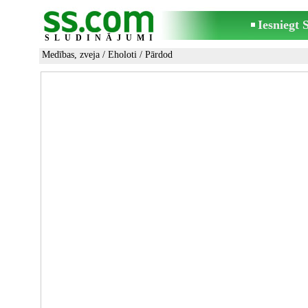
Iesniegt
SLUDINĀJUMI
Medības, zveja
/
Eholoti
/ Pārdod