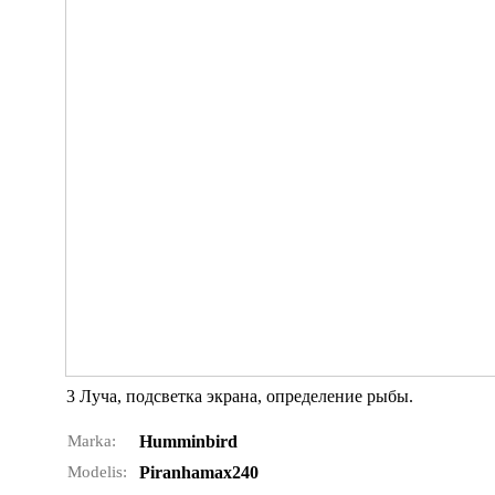
3 Луча, подсветка экрана, определение рыбы.
Marka:
Humminbird
Modelis:
Piranhamax240