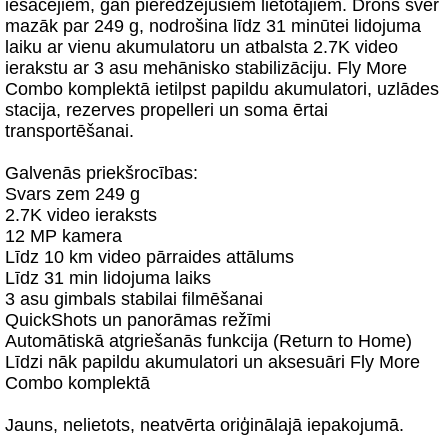
iesācējiem, gan pieredzējušiem lietotājiem. Drons sver
mazāk par 249 g, nodrošina līdz 31 minūtei lidojuma
laiku ar vienu akumulatoru un atbalsta 2.7K video
ierakstu ar 3 asu mehānisko stabilizāciju. Fly More
Combo komplektā ietilpst papildu akumulatori, uzlādes
stacija, rezerves propelleri un soma ērtai
transportēšanai.
Galvenās priekšrocības:
Svars zem 249 g
2.7K video ieraksts
12 MP kamera
Līdz 10 km video pārraides attālums
Līdz 31 min lidojuma laiks
3 asu gimbals stabilai filmēšanai
QuickShots un panorāmas režīmi
Automātiskā atgriešanās funkcija (Return to Home)
Līdzi nāk papildu akumulatori un aksesuāri Fly More
Combo komplektā
Jauns, nelietots, neatvērta oriģinālajā iepakojumā.