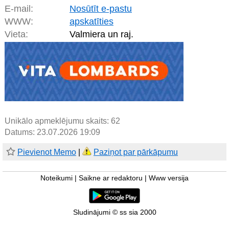
E-mail:
Nosūtīt e-pastu
WWW:
apskatīties
Vieta:
Valmiera un raj.
Unikālo apmeklējumu skaits:
62
Datums: 23.07.2026 19:09
Pievienot Memo
|
Paziņot par pārkāpumu
Noteikumi
|
Saikne ar redaktoru
|
Www versija
Sludinājumi © ss sia 2000