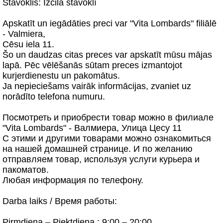
Stāvoklis: Izcilā stāvoklī
Apskatīt un iegādāties preci var "Vita Lombards" filiālē
- Valmiera,
Cēsu iela 11.
Šo un daudzas citas preces var apskatīt mūsu mājas
lapā. Pēc vēlēšanās sūtam preces izmantojot
kurjerdienestu un pakomātus.
Ja nepieciešams vairāk informācijas, zvaniet uz
norādīto telefona numuru.
Посмотреть и приобрести товар можно в филиале
"Vita Lombards" - Валмиера, Улица Цесу 11
С этими и другими товарами можно ознакомиться
на нашей домашней странице. И по желанию
отправляем товар, используя услуги курьера и
пакоматов.
Любая информация по телефону.
Darba laiks / Время работы:
Pirmdiena – Piektdiena : 9:00 – 20:00