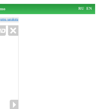
mo
RU
EN
ājumu sarakstu