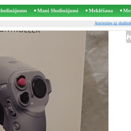
 Sludinājumu
Mani Sludinājumi
Meklēšana
Me
Atgriezties uz sludin