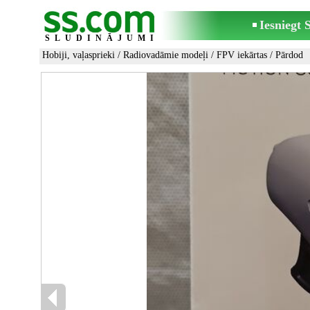
Iesniegt
SLUDINĀJUMI
Hobiji, vaļasprieki
/
Radiovadāmie modeļi
/
FPV iekārtas
/ Pārdod