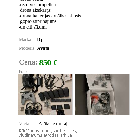
-rezerves propelleri
-drona aizskargs
-drona batterijas drošības klipsis
-gopro stiprinājums
-un citi sīkumi.
Marka:
Dji
Modelis:
Avata 1
Cena:
850 €
Foto:
Vieta:
Alūksne un raj.