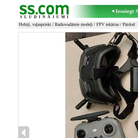
Iesniegt
SLUDINĀJUMI
Hobiji, vaļasprieki
/
Radiovadāmie modeļi
/
FPV iekārtas
/ Pārdod