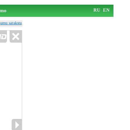
mo
RU
EN
ājumu sarakstu