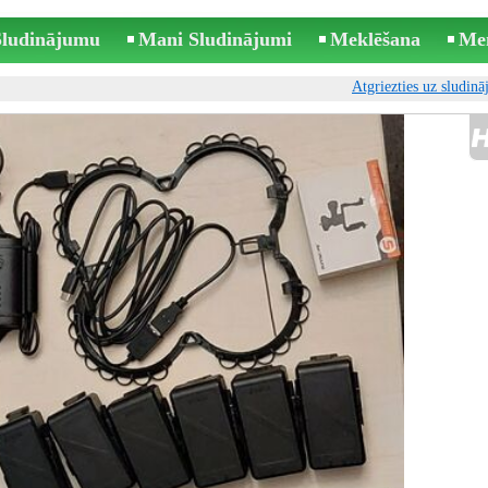
 Sludinājumu
Mani Sludinājumi
Meklēšana
Me
Atgriezties uz sludin