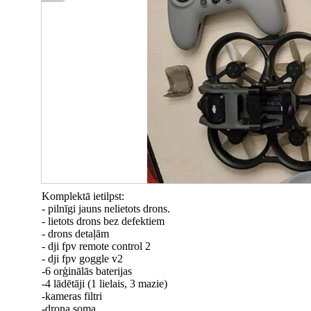
Komplektā ietilpst:
- pilnīgi jauns nelietots drons.
- lietots drons bez defektiem
- drons detaļām
- dji fpv remote control 2
- dji fpv goggle v2
-6 orģinālās baterijas
-4 lādētāji (1 lielais, 3 mazie)
-kameras filtri
-drona soma