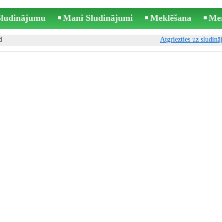
 Sludinājumu
Mani Sludinājumi
Meklēšana
Me
d
Atgriezties uz sludin