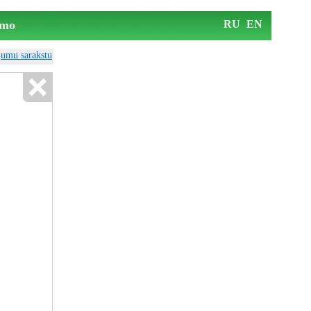
mo
RU
EN
ājumu sarakstu