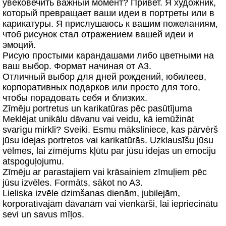
увековечить важный момент? Привет. Я художник,
который превращает ваши идеи в портреты или в
карикатуры. Я прислушаюсь к вашим пожеланиям,
чтоб рисунок стал отражением вашей идеи и
эмоций.
Рисую простыми карандашами либо цветными на
ваш выбор. Формат начиная от A3.
Отличный выбор для дней рождений, юбилеев,
корпоративных подарков или просто для того,
чтобы порадовать себя и близких.
Zīmēju portretus un karikatūras pēc pasūtījuma
Meklējat unikālu dāvanu vai veidu, kā iemūžināt
svarīgu mirkli? Sveiki. Esmu māksliniece, kas pārvērš
jūsu idejas portretos vai karikatūrās. Uzklausīšu jūsu
vēlmes, lai zīmējums kļūtu par jūsu idejas un emociju
atspoguļojumu.
Zīmēju ar parastajiem vai krāsainiem zīmuļiem pēc
jūsu izvēles. Formāts, sākot no A3.
Lieliska izvēle dzimšanas dienām, jubilejām,
korporatīvajām dāvanām vai vienkārši, lai iepriecinātu
sevi un savus mīļos.