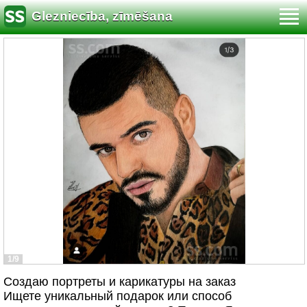
Glezniecība, zīmēšana
1/9
Создаю портреты и карикатуры на заказ
Ищете уникальный подарок или способ