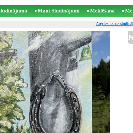
 Sludinājumu
Mani Sludinājumi
Meklēšana
Me
Atgriezties uz sludin