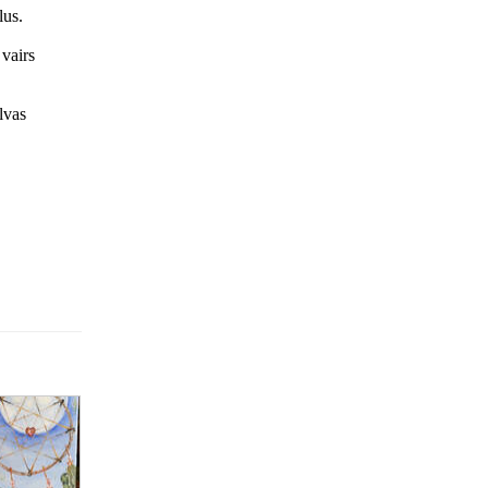
lus.
 vairs
lvas