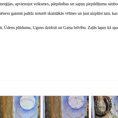
enerģijas, apvienojot veiksmes, pārpilnības un sapņu piepildījuma simbo
ness gaismā palīdz noturēt skaistākās vēlmes un ļaut aizplūst tam, kas
tāti, Ūdens plūdumu, Uguns dzirksti un Gaisa brīvību. Zaļās lapas kā spa