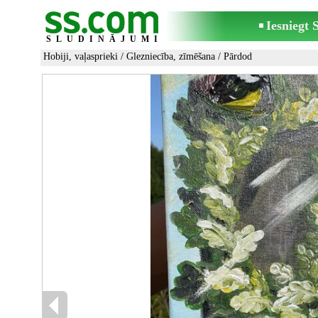
Iesniegt
SLUDINĀJUMI
Hobiji, vaļasprieki
/
Glezniecība, zīmēšana
/ Pārdod