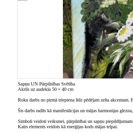
Sapņu UN Pārpilnības Svētība
Akrils uz audekla 50 × 40 cm
Roku darbs no pirmā triepiena līdz pēdējam zelta akcentam. E
Šis darbs radīts kā manifestācijas un mājas harmonijas glezna
Simboli veidoti veiksmei, pārpilnībai un sapņu piepildījumam
Katrs elements veidots kā enerģijas kods mājas telpai.