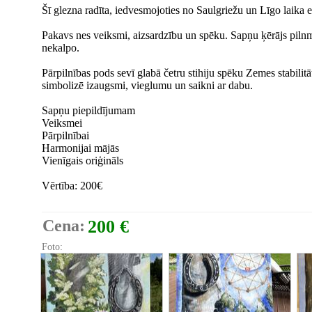
Šī glezna radīta, iedvesmojoties no Saulgriežu un Līgo laika 
Pakavs nes veiksmi, aizsardzību un spēku. Sapņu ķērājs pilnmē
nekalpo.
Pārpilnības pods sevī glabā četru stihiju spēku Zemes stabili
simbolizē izaugsmi, vieglumu un saikni ar dabu.
Sapņu piepildījumam
Veiksmei
Pārpilnībai
Harmonijai mājās
Vienīgais oriģināls
Vērtība: 200€
Cena:
200 €
Foto: