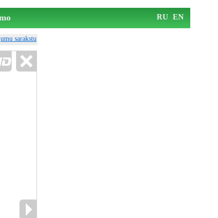
mo
RU
EN
ājumu sarakstu