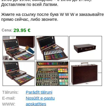
Доставляем по всей Латвии.
Жмите на ссылку после букв W W W и заказывайте
прямо сейчас, либо звоните.
29.95 €
Cena:
Tālrunis:
Parādīt tālruni
E-mail:
Nosūtīt e-pastu
WWW:
apskatīties