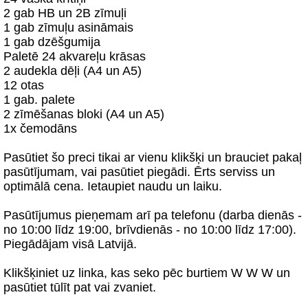
2 gab HB un 2B zīmuļi
1 gab zīmuļu asināmais
1 gab dzēšgumija
Paletē 24 akvareļu krāsas
2 audekla dēļi (A4 un A5)
12 otas
1 gab. palete
2 zīmēšanas bloki (A4 un A5)
1x čemodāns
Pasūtiet šo preci tikai ar vienu klikšķi un brauciet pakaļ
pasūtījumam, vai pasūtiet piegādi. Ērts serviss un
optimālā cena. Ietaupiet naudu un laiku.
Pasūtījumus pieņemam arī pa telefonu (darba dienās -
no 10:00 līdz 19:00, brīvdienās - no 10:00 līdz 17:00).
Piegādājam visā Latvijā.
Klikšķiniet uz linka, kas seko pēc burtiem W W W un
pasūtiet tūlīt pat vai zvaniet.