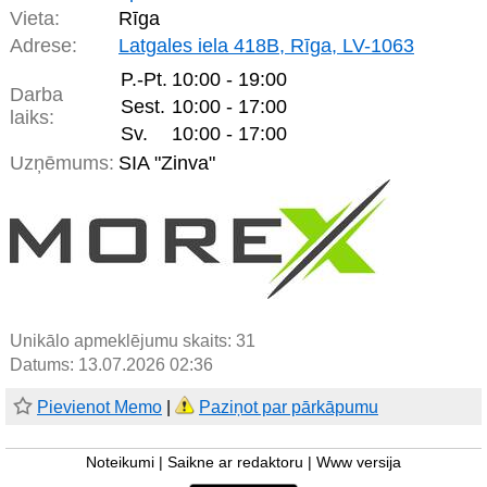
Vieta:
Rīga
Adrese:
Latgales iela 418B, Rīga, LV-1063
P.-Pt.
10:00 - 19:00
Darba
Sest.
10:00 - 17:00
laiks:
Sv.
10:00 - 17:00
Uzņēmums:
SIA "Zinva"
Unikālo apmeklējumu skaits:
31
Datums: 13.07.2026 02:36
Pievienot Memo
|
Paziņot par pārkāpumu
Noteikumi
|
Saikne ar redaktoru
|
Www versija