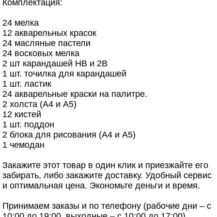
Комплектация:
24 мелка
12 акварельных красок
24 масляные пастели
24 восковых мелка
2 шт карандашей HB и 2B
1 шт. точилка для карандашей
1 шт. ластик
24 акварельные краски на палитре.
2 холста (А4 и А5)
12 кистей
1 шт. поддон
2 блока для рисования (А4 и А5)
1 чемодан
Закажите этот товар в один клик и приезжайте его
забирать, либо закажите доставку. Удобный сервис
и оптимальная цена. Экономьте деньги и время.
Принимаем заказы и по телефону (рабочие дни – с
10:00 до 19:00, выходные – с 10:00 до 17:00).