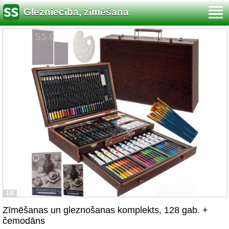
Glezniecība, zīmēšana
1/6
Zīmēšanas un gleznošanas komplekts, 128 gab. +
čemodāns