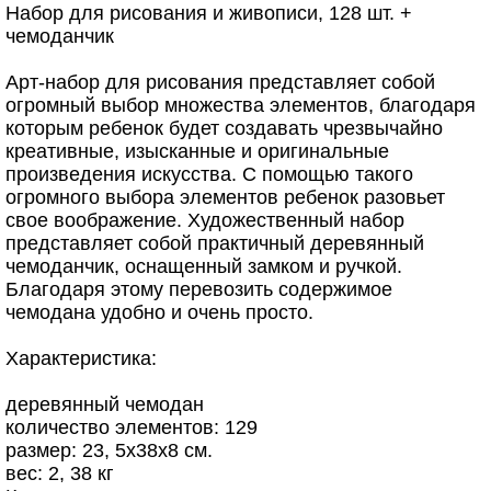
Набор для рисования и живописи, 128 шт. +
чемоданчик
Арт-набор для рисования представляет собой
огромный выбор множества элементов, благодаря
которым ребенок будет создавать чрезвычайно
креативные, изысканные и оригинальные
произведения искусства. С помощью такого
огромного выбора элементов ребенок разовьет
свое воображение. Художественный набор
представляет собой практичный деревянный
чемоданчик, оснащенный замком и ручкой.
Благодаря этому перевозить содержимое
чемодана удобно и очень просто.
Характеристика:
деревянный чемодан
количество элементов: 129
размер: 23, 5х38х8 см.
вес: 2, 38 кг