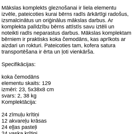
Mākslas komplekts gleznošanai ir liela elementu
izvēle, pateicoties kurai bērns radīs ārkārtīgi radošus,
izsmalcinātus un oriģinālus mākslas darbus. Ar
komplekta palīdzību bērns attīstīs savu iztēli un
noteikti radīs neparastus darbus. Mākslas komplektam
bērniem ir praktisks koka čemodāns, kas aprīkots ar
aizdari un rokturi. Pateicoties tam, kofera satura
transportēšana ir ērta un ļoti vienkārša.
Specifikācijas:
koka čemodāns
elementu skaits: 129
izmēri: 23, 5x38x8 cm
svars: 2, 38 kg
Komplektācija:
24 zīmuļu krītiņi
12 akvareļu krāsas
24 eļļas pasteļi
24 vaska krītiņi