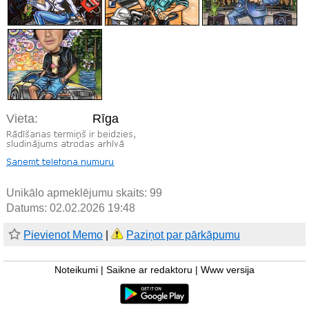
Vieta:
Rīga
Unikālo apmeklējumu skaits:
99
Datums: 02.02.2026 19:48
Pievienot Memo
|
Paziņot par pārkāpumu
Noteikumi
|
Saikne ar redaktoru
|
Www versija