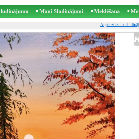
 Sludinājumu
Mani Sludinājumi
Meklēšana
Me
Atgriezties uz sludin