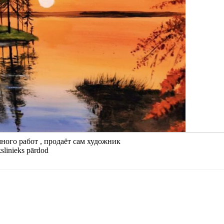
много работ , продаёт сам художник
kslinieks pārdod