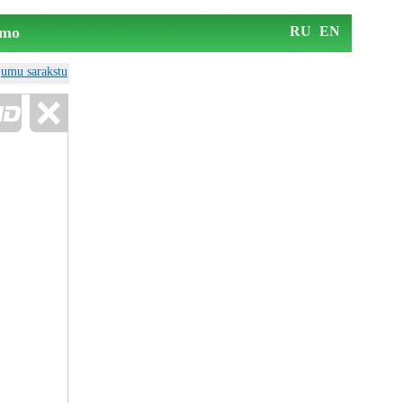
mo
RU
EN
ājumu sarakstu