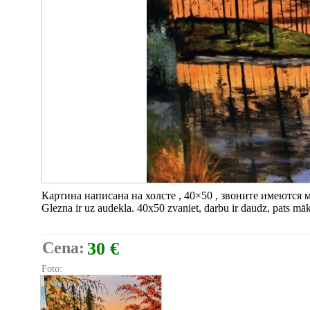
Картина написана на холсте , 40×50 , звоните имеются 
Glezna ir uz audekla. 40x50 zvaniet, darbu ir daudz, pats mā
Cena:
30 €
Foto: