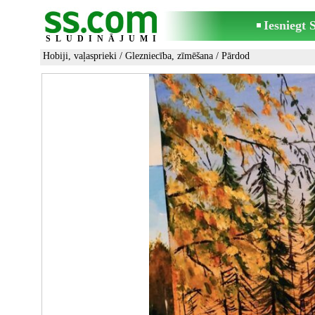
Iesniegt
SLUDINĀJUMI
Hobiji, vaļasprieki
/
Glezniecība, zīmēšana
/ Pārdod