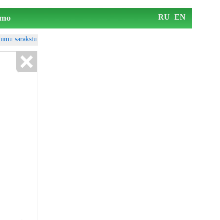
mo
RU
EN
ājumu sarakstu