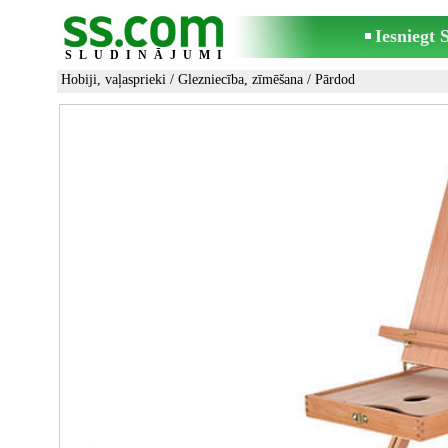
Iesniegt
SLUDINĀJUMI
Hobiji, vaļasprieki
/
Glezniecība, zīmēšana
/ Pārdod