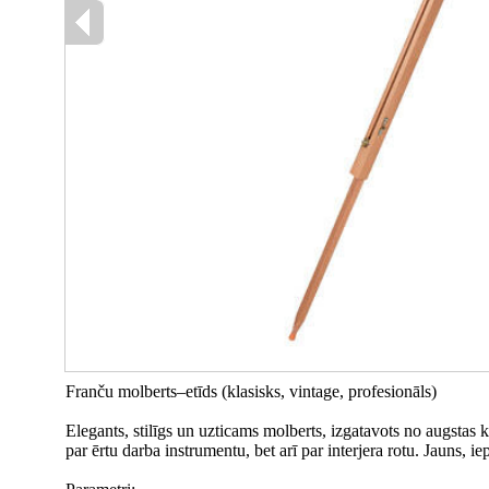
Franču molberts–etīds (klasisks, vintage, profesionāls)
Elegants, stilīgs un uzticams molberts, izgatavots no augstas kv
par ērtu darba instrumentu, bet arī par interjera rotu. Jauns, i