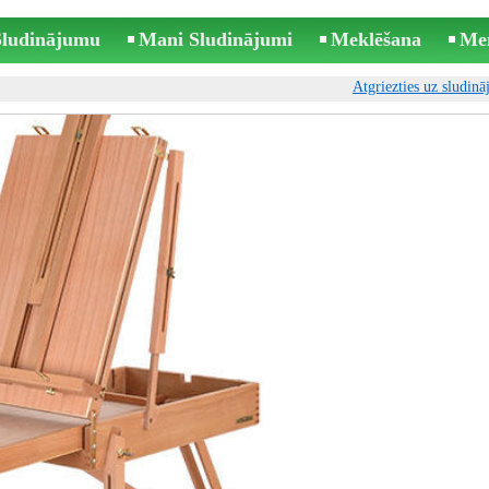
 Sludinājumu
Mani Sludinājumi
Meklēšana
Me
Atgriezties uz sludin