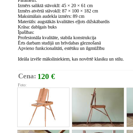
Parametri:
Izmērs saliktā stāvoklī: 45 × 20 × 61 cm
Izmērs atvērtā stāvoklī: 87 × 100 × 182 cm
Maksimālais audekla izmērs: 89 cm
Materiāls: augstākās kvalitātes eļļots dižskābardis
Krāsa: dabīgais buks
Īpašības:
Profesionāla kvalitāte, stabila konstrukcija
Ērts darbam studijā un brīvdabas gleznošanā
Apvieno funkcionalitāti, estētiku un ilgmūžību
Ideāla izvēle māksliniekiem, kas novērtē klasiku un stilu.
Cena:
120 €
Foto: