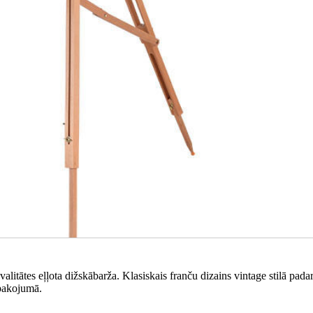
alitātes eļļota dižskābarža. Klasiskais franču dizains vintage stilā padar
epakojumā.