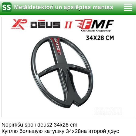
Metāldetektori un apslēptas mantas
meklēšana
Nopirkšu spoli deus2 34х28 cm
Куплю большую катушку 34х28на второй дэус