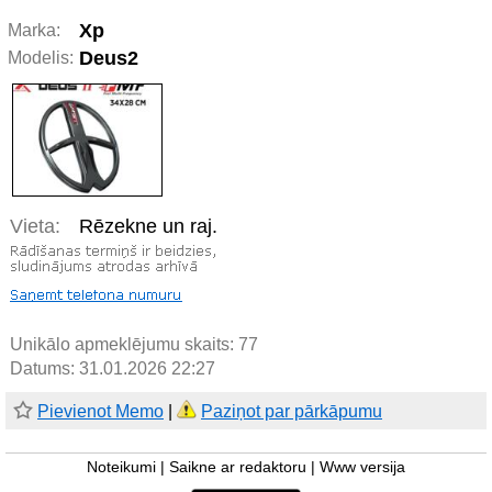
Xp
Marka:
Deus2
Modelis:
Vieta:
Rēzekne un raj.
Unikālo apmeklējumu skaits:
77
Datums: 31.01.2026 22:27
Pievienot Memo
|
Paziņot par pārkāpumu
Noteikumi
|
Saikne ar redaktoru
|
Www versija