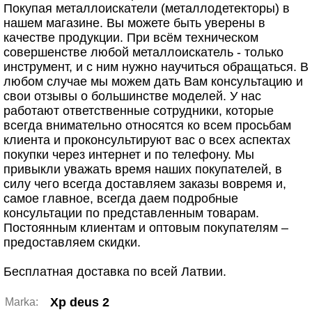
Покупая металлоискатели (металлодетекторы) в
нашем магазине. Вы можете быть уверены в
качестве продукции. При всём техническом
совершенстве любой металлоискатель - только
инструмент, и с ним нужно научиться обращаться. В
любом случае мы можем дать Вам консультацию и
свои отзывы о большинстве моделей. У нас
работают ответственные сотрудники, которые
всегда внимательно относятся ко всем просьбам
клиента и проконсультируют вас о всех аспектах
покупки через интернет и по телефону. Мы
привыкли уважать время наших покупателей, в
силу чего всегда доставляем заказы вовремя и,
самое главное, всегда даем подробные
консультации по представленным товарам.
Постоянным клиентам и оптовым покупателям –
предоставляем скидки.
Бесплатная доставка по всей Латвии.
Xp deus 2
Marka: