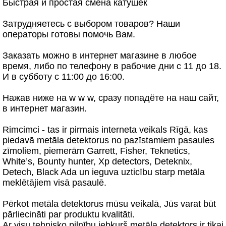
Быстрая и простая смена катушек
Затрудняетесь с выбором товаров? Наши
операторы готовы помочь Вам.
Заказать можно в интернет магазине в любое
время, либо по телефону в рабочие дни с 11 до 18.
И в субботу с 11:00 до 16:00.
Нажав ниже на w w w, сразу попадёте на наш сайт,
в интернет магазин.
Rimcimci - tas ir pirmais interneta veikals Rīgā, kas
piedavā metāla detektorus no pazīstamiem pasaules
zīmoliem, piemerām Garrett, Fisher, Teknetics,
White’s, Bounty hunter, Xp detectors, Deteknix,
Detech, Black Ada un ieguva uzticību starp metāla
meklētājiem visā pasaulē.
Pērkot metāla detektorus mūsu veikalā, Jūs varat būt
pārliecināti par produktu kvalitāti.
Ar visu tehnisko pilnību jebkurš metāla detektors ir tikai