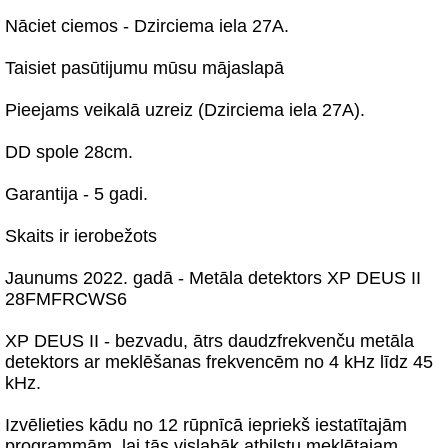
Nāciet ciemos - Dzirciema iela 27A.
Taisiet pasūtijumu mūsu mājaslapā
Pieejams veikalā uzreiz (Dzirciema iela 27A).
DD spole 28cm.
Garantija - 5 gadi.
Skaits ir ierobežots
Jaunums 2022. gadā - Metāla detektors XP DEUS II
28FMFRCWS6
XP DEUS II - bezvadu, ātrs daudzfrekvenču metāla
detektors ar meklēšanas frekvencēm no 4 kHz līdz 45
kHz.
Izvēlieties kādu no 12 rūpnīcā iepriekš iestatītajām
programmām, lai tās vislabāk atbilstu meklētajam