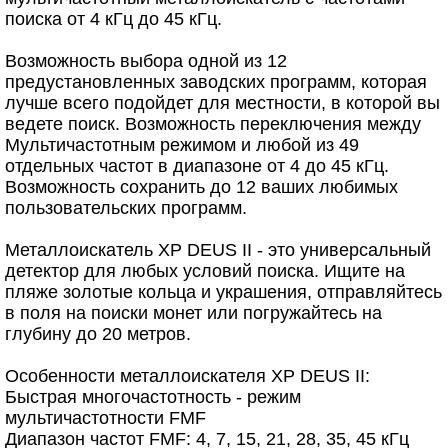
поиска от 4 кГц до 45 кГц.
Возможность выбора одной из 12
предустановленных заводских программ, которая
лучше всего подойдет для местности, в которой вы
ведете поиск. Возможность переключения между
Мультичастотным режимом и любой из 49
отдельных частот в диапазоне от 4 до 45 кГц.
Возможность сохранить до 12 ваших любимых
пользовательских программ.
Металлоискатель XP DEUS II - это универсальный
детектор для любых условий поиска. Ищите на
пляже золотые кольца и украшения, отправляйтесь
в поля на поиски монет или погружайтесь на
глубину до 20 метров.
Особенности металлоискателя XP DEUS II:
Быстрая многочастотность - режим
мультичастотности FMF
Диапазон частот FMF: 4, 7, 15, 21, 28, 35, 45 кГц