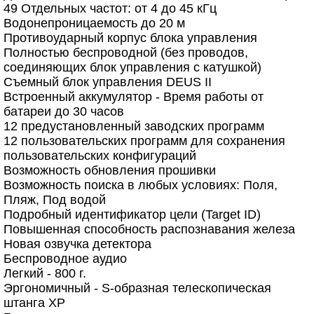
49 Отдельных частот: от 4 до 45 кГц
Водонепроницаемость до 20 м
Противоударный корпус блока управления
Полностью беспроводной (без проводов,
соединяющих блок управления с катушкой)
Съемный блок управления DEUS II
Встроенный аккумулятор - Время работы от
батареи до 30 часов
12 предустановленный заводских программ
12 пользовательских программ для сохранения
пользовательских конфигураций
Возможность обновления прошивки
Возможность поиска в любых условиях: Поля,
Пляж, Под водой
Подробный идентификатор цели (Target ID)
Повышенная способность распознавания железа
Новая озвучка детектора
Беспроводное аудио
Легкий - 800 г.
Эргономичный - S-образная телескопическая
штанга XP