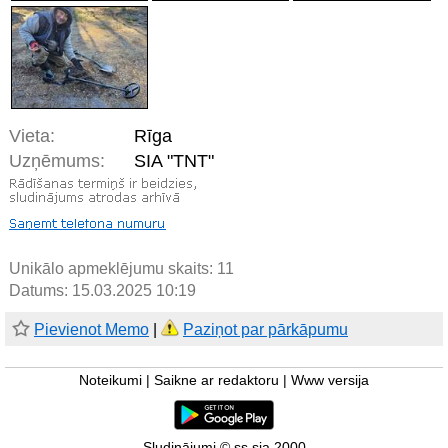
Vieta:
Rīga
Uzņēmums:
SIA "TNT"
Unikālo apmeklējumu skaits:
11
Datums: 15.03.2025 10:19
Pievienot Memo
|
Paziņot par pārkāpumu
Noteikumi
|
Saikne ar redaktoru
|
Www versija
Sludinājumi © ss sia 2000