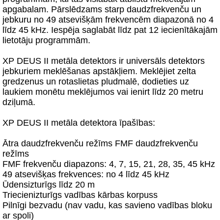
apgabalam. Pārslēdzams starp daudzfrekvenču un
jebkuru no 49 atsevišķām frekvencēm diapazonā no 4
līdz 45 kHz. Iespēja saglabāt līdz pat 12 iecienītākajām
lietotāju programmām.
XP DEUS II metāla detektors ir universāls detektors
jebkuriem meklēšanas apstākļiem. Meklējiet zelta
gredzenus un rotaslietas pludmalē, dodieties uz
laukiem monētu meklējumos vai ienirt līdz 20 metru
dziļumā.
XP DEUS II metāla detektora īpašības:
Ātra daudzfrekvenču režīms FMF daudzfrekvenču
režīms
FMF frekvenču diapazons: 4, 7, 15, 21, 28, 35, 45 kHz
49 atsevišķas frekvences: no 4 līdz 45 kHz
Ūdensizturīgs līdz 20 m
Triecienizturīgs vadības kārbas korpuss
Pilnīgi bezvadu (nav vadu, kas savieno vadības bloku
ar spoli)