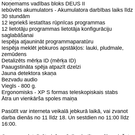
Noņemams vadības bloks DEUS II
Iebūvēts akumulators - Akumulatora darbības laiks līdz
30 stundām
12 iepriekš iestatītas rūpnīcas programmas
12 lietotāju programmas lietotāja konfigurāciju
saglabāšanai
Iespēja atjaunināt programmaparatūru
Iespēja meklēt jebkuros apstākļos: lauki, pludmale,
zemūdens
Detalizēts mērķa ID (mērķa ID)
Paaugstināta spēja atpazīt dzelzi
Jauna detektora skaņa
Bezvadu audio
Viegls - 800 g.
Ergonomisks - XP S formas teleskopiskais stabs
Ātra un vienkārša spoles maiņa
Pasūtīt var interneta veikalā jebkurā laikā, vai zvanot
darba dienās no 11 līdz 18. Un sestdien no 11:00 līdz
16:00.