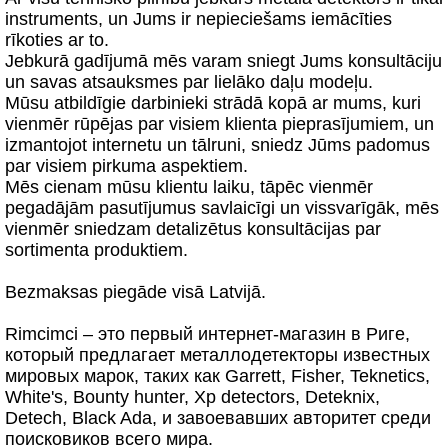
instruments, un Jums ir nepieciešams iemācīties
rīkoties ar to.
Jebkurā gadījumā mēs varam sniegt Jums konsultāciju
un savas atsauksmes par lielāko daļu modeļu.
Mūsu atbildīgie darbinieki strādā kopā ar mums, kuri
vienmēr rūpējas par visiem klienta pieprasījumiem, un
izmantojot internetu un tālruni, sniedz Jūms padomus
par visiem pirkuma aspektiem.
Mēs cienam mūsu klientu laiku, tāpēc vienmēr
pegadājām pasutījumus savlaicīgi un vissvarīgāk, mēs
vienmēr sniedzam detalizētus konsultācijas par
sortimenta produktiem.
Bezmaksas piegāde visā Latvijā.
Rimcimci – это первый интернет-магазин в Риге,
который предлагает металлодетекторы известных
мировых марок, таких как Garrett, Fisher, Teknetics,
White's, Bounty hunter, Xp detectors, Deteknix,
Detech, Black Ada, и завоевавших авторитет среди
поисковиков всего мира.