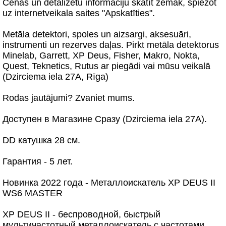
Cenas un detalizētu informāciju skatīt zemāk, spiežot
uz internetveikala saites "Apskatīties".
Metāla detektori, spoles un aizsargi, aksesuāri,
instrumenti un rezerves daļas. Pirkt metāla detektorus
Minelab, Garrett, XP Deus, Fisher, Makro, Nokta,
Quest, Teknetics, Rutus ar piegādi vai mūsu veikalā
(Dzirciema iela 27A, Rīga)
Rodas jautājumi? Zvaniet mums.
Доступен в Магазине Сразу (Dzirciema iela 27A).
DD катушка 28 см.
Гарантия - 5 лет.
Новинка 2022 года - Металлоискатель XP DEUS II
WS6 MASTER
XP DEUS II - беспроводной, быстрый
мультичастотный металлоискатель с частотами