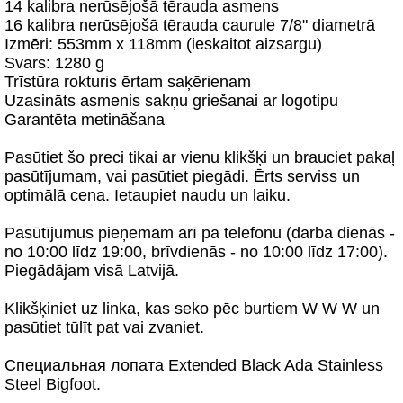
14 kalibra nerūsējošā tērauda asmens
16 kalibra nerūsējošā tērauda caurule 7/8" diametrā
Izmēri: 553mm x 118mm (ieskaitot aizsargu)
Svars: 1280 g
Trīstūra rokturis ērtam saķērienam
Uzasināts asmenis sakņu griešanai ar logotipu
Garantēta metināšana
Pasūtiet šo preci tikai ar vienu klikšķi un brauciet pakaļ
pasūtījumam, vai pasūtiet piegādi. Ērts serviss un
optimālā cena. Ietaupiet naudu un laiku.
Pasūtījumus pieņemam arī pa telefonu (darba dienās -
no 10:00 līdz 19:00, brīvdienās - no 10:00 līdz 17:00).
Piegādājam visā Latvijā.
Klikšķiniet uz linka, kas seko pēc burtiem W W W un
pasūtiet tūlīt pat vai zvaniet.
Специальная лопата Extended Black Ada Stainless
Steel Bigfoot.