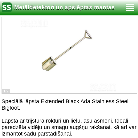
Metāldetektori un apslēptas mantas
meklēšana
1/2
Speciālā lāpsta Extended Black Ada Stainless Steel
Bigfoot.
Lāpsta ar trijstūra rokturi un lielu, asu asmeni. Ideāli
paredzēta vidēju un smagu augšņu rakšanai, kā arī var
izmantot sādu pārstādīšanai.