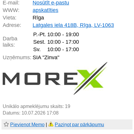
E-mail:
Nosūtīt e-pastu
WWW:
apskatīties
Vieta:
Rīga
Adrese:
Latgales iela 418B, Rīga, LV-1063
P.-Pt.
10:00 - 19:00
Darba
Sest.
10:00 - 17:00
laiks:
Sv.
10:00 - 17:00
Uzņēmums:
SIA "Zinva"
Unikālo apmeklējumu skaits:
19
Datums: 10.07.2026 17:08
Pievienot Memo
|
Paziņot par pārkāpumu