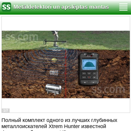
Metāldetektori un apslēptas mantas
meklēšana
1/7
Полный комплект одного из лучших глубинных
металлоискателей Xtrem Hunter известной