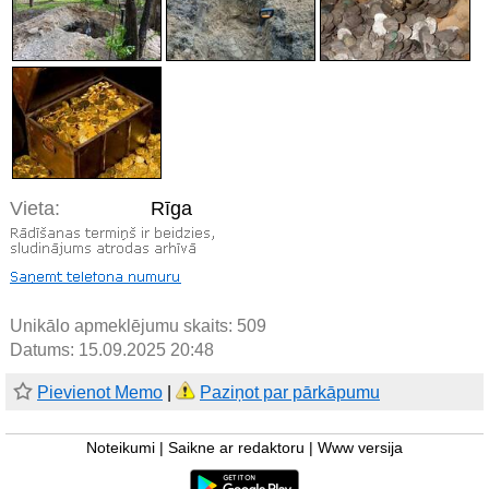
Vieta:
Rīga
Unikālo apmeklējumu skaits:
509
Datums: 15.09.2025 20:48
Pievienot Memo
|
Paziņot par pārkāpumu
Noteikumi
|
Saikne ar redaktoru
|
Www versija