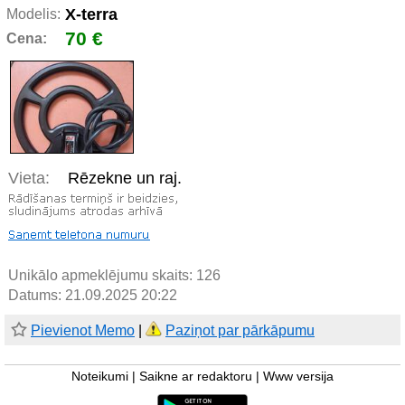
X-terra
Modelis:
70 €
Cena:
Vieta:
Rēzekne un raj.
Unikālo apmeklējumu skaits:
126
Datums: 21.09.2025 20:22
Pievienot Memo
|
Paziņot par pārkāpumu
Noteikumi
|
Saikne ar redaktoru
|
Www versija