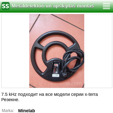
Metāldetektori un apslēptas mantas
meklēšana
7.5 kHz подходит на все модели серии x-terra
Резекне.
Minelab
Marka: