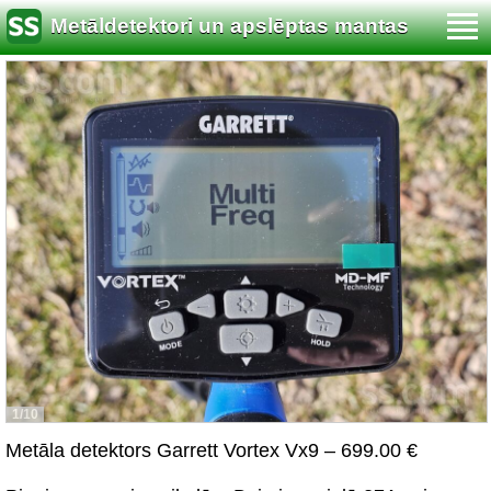
Metāldetektori un apslēptas mantas
meklēšana
1/10
Metāla detektors Garrett Vortex Vx9 – 699.00 €