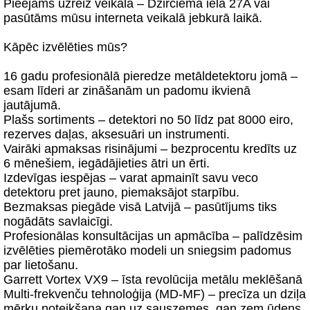
Pieejams uzreiz veikalā – Dzirciema ielā 27A vai
pasūtāms mūsu interneta veikalā jebkurā laikā.
Kāpēc izvēlēties mūs?
16 gadu profesionālā pieredze metāldetektoru jomā –
esam līderi ar zināšanām un padomu ikvienā
jautājumā.
Plašs sortiments – detektori no 50 līdz pat 8000 eiro,
rezerves daļas, aksesuāri un instrumenti.
Vairāki apmaksas risinājumi – bezprocentu kredīts uz
6 mēnešiem, iegādājieties ātri un ērti.
Izdevīgas iespējas – varat apmainīt savu veco
detektoru pret jauno, piemaksājot starpību.
Bezmaksas piegāde visā Latvijā – pasūtījums tiks
nogādāts savlaicīgi.
Profesionālas konsultācijas un apmācība – palīdzēsim
izvēlēties piemērotāko modeli un sniegsim padomus
par lietošanu.
Garrett Vortex VX9 – īsta revolūcija metālu meklēšanā
Multi-frekvenču tehnoloģija (MD-MF) – precīza un dziļa
mērķu noteikšana gan uz sauszemes, gan zem ūdens.