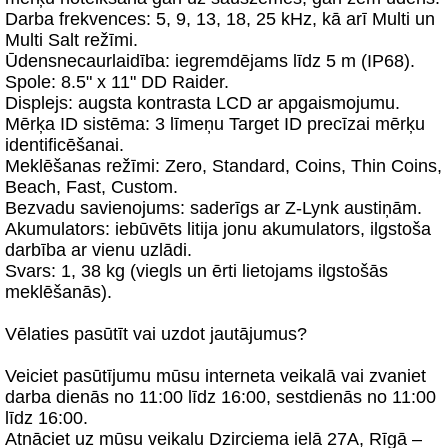
Darba frekvences: 5, 9, 13, 18, 25 kHz, kā arī Multi un
Multi Salt režīmi.
Ūdensnecaurlaidība: iegremdējams līdz 5 m (IP68).
Spole: 8.5" x 11" DD Raider.
Displejs: augsta kontrasta LCD ar apgaismojumu.
Mērķa ID sistēma: 3 līmeņu Target ID precīzai mērķu
identificēšanai.
Meklēšanas režīmi: Zero, Standard, Coins, Thin Coins,
Beach, Fast, Custom.
Bezvadu savienojums: saderīgs ar Z-Lynk austiņām.
Akumulators: iebūvēts litija jonu akumulators, ilgstoša
darbība ar vienu uzlādi.
Svars: 1, 38 kg (viegls un ērti lietojams ilgstošās
meklēšanās).
Vēlaties pasūtīt vai uzdot jautājumus?
Veiciet pasūtījumu mūsu interneta veikalā vai zvaniet
darba dienās no 11:00 līdz 16:00, sestdienās no 11:00
līdz 16:00.
Atnāciet uz mūsu veikalu Dzirciema ielā 27A, Rīgā –