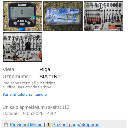
Vieta:
Rīga
Uzņēmums:
SIA "TNT"
Unikālo apmeklējumu skaits:
112
Datums: 19.05.2026 14:42
Pievienot Memo
|
Paziņot par pārkāpumu