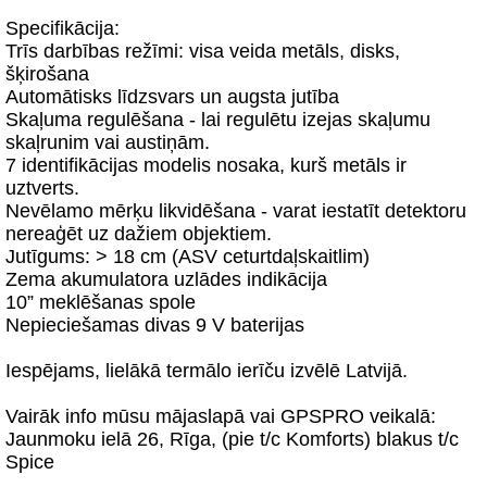
Specifikācija:
Trīs darbības režīmi: visa veida metāls, disks,
šķirošana
Automātisks līdzsvars un augsta jutība
Skaļuma regulēšana - lai regulētu izejas skaļumu
skaļrunim vai austiņām.
7 identifikācijas modelis nosaka, kurš metāls ir
uztverts.
Nevēlamo mērķu likvidēšana - varat iestatīt detektoru
nereaģēt uz dažiem objektiem.
Jutīgums: > 18 cm (ASV ceturtdaļskaitlim)
Zema akumulatora uzlādes indikācija
10” meklēšanas spole
Nepieciešamas divas 9 V baterijas
Iespējams, lielākā termālo ierīču izvēlē Latvijā.
Vairāk info mūsu mājaslapā vai GPSPRO veikalā:
Jaunmoku ielā 26, Rīga, (pie t/c Komforts) blakus t/c
Spice