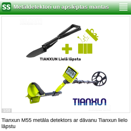
Metāldetektori un apslēptas mantas
meklēšana
1/10
Tianxun M55 metāla detektors ar dāvanu Tianxun lielo
lāpstu