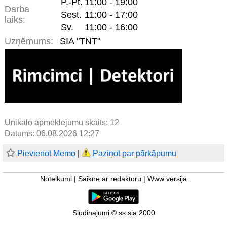
P.-Pt.
11:00 - 19:00
Darba
Sest.
11:00 - 17:00
laiks:
Sv.
11:00 - 16:00
Uzņēmums:
SIA "TNT"
Unikālo apmeklējumu skaits:
12
Datums: 06.08.2026 12:27
Pievienot Memo
|
Paziņot par pārkāpumu
Noteikumi
|
Saikne ar redaktoru
|
Www versija
Sludinājumi © ss sia 2000