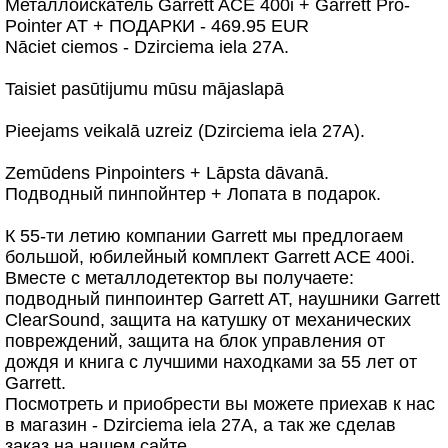
Металлоискатель Garrett ACE 400i + Garrett Pro-
Pointer AT + ПОДАРКИ - 469.95 EUR
Nāciet ciemos - Dzirciema iela 27A.
Taisiet pasūtijumu mūsu mājaslapā
Pieejams veikalā uzreiz (Dzirciema iela 27A).
Zemūdens Pinpointers + Lāpsta dāvanā.
Подводный пинпойнтер + Лопата в подарок.
К 55-ти летию компании Garrett мы предлогаем
большой, юбилейный комплект Garrett ACE 400i.
Вместе с металлодетектор вы получаете:
подводный пинпоинтер Garrett AT, наушники Garrett
ClearSound, защита на катушку от механических
повреждений, защита на блок управления от
дождя и книга с лучшими находками за 55 лет от
Garrett.
Посмотреть и приобрести вы можете приехав к нас
в магазин - Dzirciema iela 27A, а так же сделав
заказ на нашем сайте