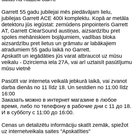
Garrett 55 gadu jubilejai mēs piedāvājam lielu,
jubilejas Garrett ACE 400i komplektu. Kopā ar metāla
detektoru jūs iegūstat: zemūdens pinpointeris Garrett
AT, Garrett ClearSound austiņas, aizsardzību pret
spoles mehāniskiem bojājumiem, vadības bloka
aizsardzību pret lietus un grāmatu ar labākajiem
atradumiem 55 gadu laikā no Garrett.
Apskatīt un iegādāties jūs varat atbraucot uz mūsu
veikalu - Dzirciema iela 27A, vai arī uztaisīt pasūtījumu
mūsu vietnē
Pasūtīt var interneta veikalā jebkurā laikā, vai zvanot
darba dienās no 11 līdz 18. Un sestdien no 11:00 līdz
16:00
Заказать можно в интернет магазине в любое
время, либо по телефону в рабочие дни с 11 до 18.
И в субботу с 11:00 до 16:00.
Cenas un detalizētu informāciju skatīt zemāk, spiežot
uz internetveikala saites "Apskatīties"