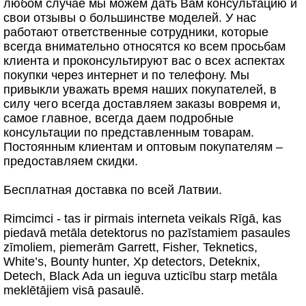
любом случае мы можем дать Вам консультацию и
свои отзывы о большинстве моделей. У нас
работают ответственные сотрудники, которые
всегда внимательно относятся ко всем просьбам
клиента и проконсультируют вас о всех аспектах
покупки через интернет и по телефону. Мы
привыкли уважать время наших покупателей, в
силу чего всегда доставляем заказы вовремя и,
самое главное, всегда даем подробные
консультации по представленным товарам.
Постоянным клиентам и оптовым покупателям –
предоставляем скидки.
Бесплатная доставка по всей Латвии.
Rimcimci - tas ir pirmais interneta veikals Rīgā, kas
piedavā metāla detektorus no pazīstamiem pasaules
zīmoliem, piemerām Garrett, Fisher, Teknetics,
White’s, Bounty hunter, Xp detectors, Deteknix,
Detech, Black Ada un ieguva uzticību starp metāla
meklētājiem visā pasaulē.