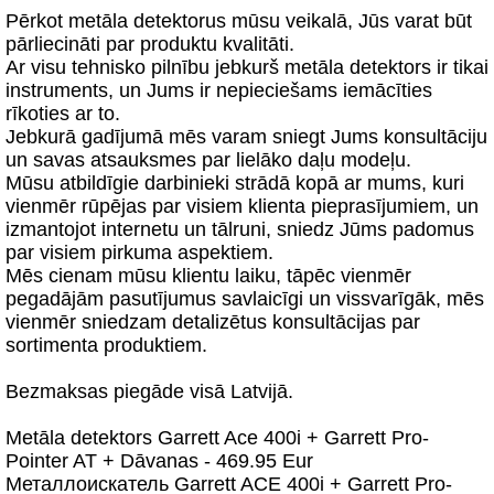
Pērkot metāla detektorus mūsu veikalā, Jūs varat būt
pārliecināti par produktu kvalitāti.
Ar visu tehnisko pilnību jebkurš metāla detektors ir tikai
instruments, un Jums ir nepieciešams iemācīties
rīkoties ar to.
Jebkurā gadījumā mēs varam sniegt Jums konsultāciju
un savas atsauksmes par lielāko daļu modeļu.
Mūsu atbildīgie darbinieki strādā kopā ar mums, kuri
vienmēr rūpējas par visiem klienta pieprasījumiem, un
izmantojot internetu un tālruni, sniedz Jūms padomus
par visiem pirkuma aspektiem.
Mēs cienam mūsu klientu laiku, tāpēc vienmēr
pegadājām pasutījumus savlaicīgi un vissvarīgāk, mēs
vienmēr sniedzam detalizētus konsultācijas par
sortimenta produktiem.
Bezmaksas piegāde visā Latvijā.
Metāla detektors Garrett Ace 400i + Garrett Pro-
Pointer AT + Dāvanas - 469.95 Eur
Металлоискатель Garrett ACE 400i + Garrett Pro-