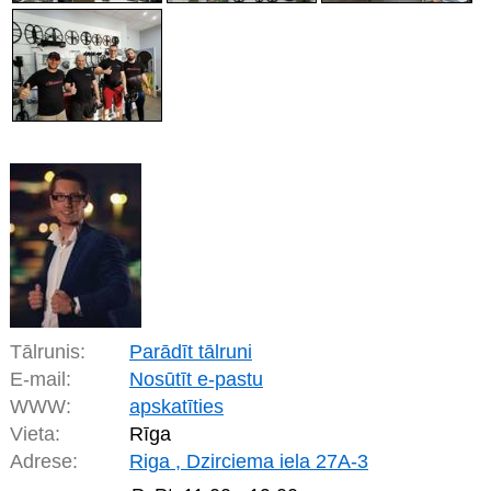
Tālrunis:
Parādīt tālruni
E-mail:
Nosūtīt e-pastu
WWW:
apskatīties
Vieta:
Rīga
Adrese:
Riga , Dzirciema iela 27A-3