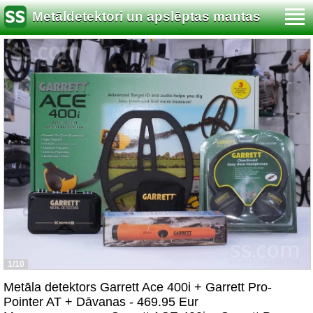
Metāldetektori un apslēptas mantas
meklēšana
1/10
Metāla detektors Garrett Ace 400i + Garrett Pro-
Pointer AT + Dāvanas - 469.95 Eur