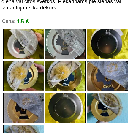
dienā vai citos svētkos. Piekarināms pie sienas vai
izmantojams kā dekors.
15 €
Cena: