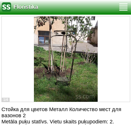
Floristika
1/4
Стойка для цветов Металл Количество мест для
вазонов 2
Metāla puķu statīvs. Vietu skaits puķupodiem: 2.