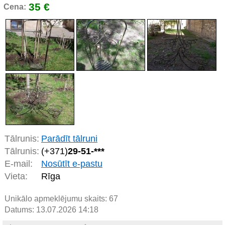
35 €
Cena:
Tālrunis:
Parādīt tālruni
Tālrunis:
(+371)
29-51-***
E-mail:
Nosūtīt e-pastu
Vieta:
Rīga
Unikālo apmeklējumu skaits:
67
Datums: 13.07.2026 14:18