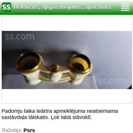
Rekvizīts, apgaismojums, aparatūra
Padomju laika teārtra apmeklējuma neatņemama
sastāvdaļa tālskatis. Ļoti labā stāvoklī.
Psrs
Ražotājs: