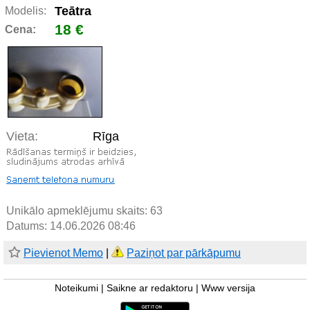
Teātra
Modelis:
18 €
Cena:
Vieta:
Rīga
Unikālo apmeklējumu skaits:
63
Datums: 14.06.2026 08:46
Pievienot Memo
|
Paziņot par pārkāpumu
Noteikumi
|
Saikne ar redaktoru
|
Www versija