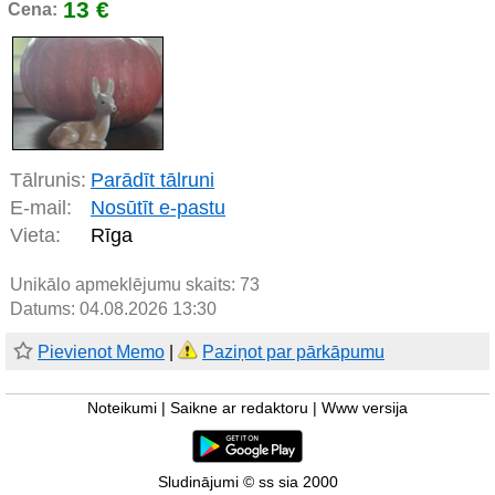
13 €
Cena:
Tālrunis:
Parādīt tālruni
E-mail:
Nosūtīt e-pastu
Vieta:
Rīga
Unikālo apmeklējumu skaits:
73
Datums: 04.08.2026 13:30
Pievienot Memo
|
Paziņot par pārkāpumu
Noteikumi
|
Saikne ar redaktoru
|
Www versija
Sludinājumi © ss sia 2000