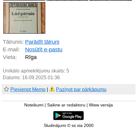
Tālrunis:
Parādīt tālruni
E-mail:
Nosūtīt e-pastu
Vieta:
Rīga
Unikālo apmeklējumu skaits:
5
Datums: 16.09.2025 01:36
Pievienot Memo
|
Paziņot par pārkāpumu
Noteikumi
|
Saikne ar redaktoru
|
Www versija
Sludinājumi © ss sia 2000